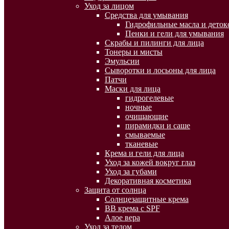
Уход за лицом
Средства для умывания
Гидрофильные масла и деток
Пенки и гели для умывания
Скрабы и пилинги для лица
Тонеры и мисты
Эмульсии
Сыворотки и лосьоны для лица
Патчи
Маски для лица
гидрогелевые
ночные
очищающие
пирамидки и саше
смываемые
тканевые
Крема и гели для лица
Уход за кожей вокруг глаз
Уход за губами
Декоративная косметика
Защита от солнца
Солнцезащитные крема
BB крема с SPF
Алое вера
Уход за телом