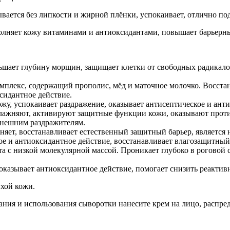
вается без липкости и жирной плёнки, успокаивает, отлично под
полняет кожу витаминами и антиоксидантами, повышает барьерн
шает глубину морщин, защищает клетки от свободных радикалов
лекс, содержащий прополис, мёд и маточное молочко. Восстана
сидантное действие.
жу, успокаивает раздражение, оказывает антисептическое и ант
лажняют, активируют защитные функции кожи, оказывают прот
внешним раздражителям.
няет, восстанавливает естественный защитный барьер, является
е и антиоксидантное действие, восстанавливает влагозащитный
а с низкой молекулярной массой. Проникает глубоко в роговой 
 оказывает антиоксидантное действие, помогает снизить реактив
хой кожи.
ания и использования сыворотки нанесите крем на лицо, распред