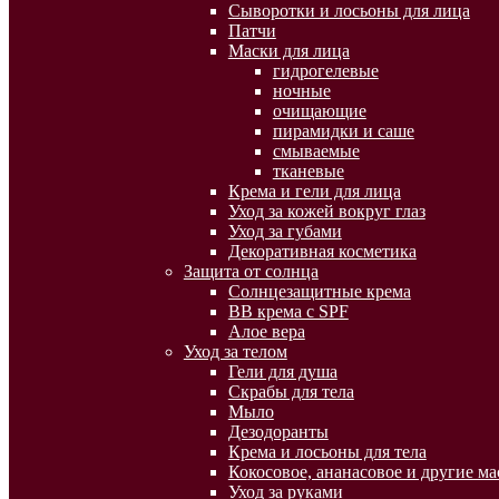
Сыворотки и лосьоны для лица
Патчи
Маски для лица
гидрогелевые
ночные
очищающие
пирамидки и саше
смываемые
тканевые
Крема и гели для лица
Уход за кожей вокруг глаз
Уход за губами
Декоративная косметика
Защита от солнца
Солнцезащитные крема
BB крема с SPF
Алое вера
Уход за телом
Гели для душа
Скрабы для тела
Мыло
Дезодоранты
Крема и лосьоны для тела
Кокосовое, ананасовое и другие ма
Уход за руками