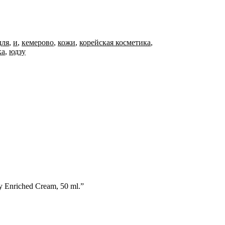
для
,
и
,
кемерово
,
кожи
,
корейская косметика
,
ка
,
юдзу
 Enriched Cream, 50 ml.”