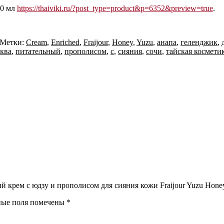
10 мл
https://thaiviki.ru/?post_type=product&p=6352&preview=true
.
Метки:
Cream
,
Enriched
,
Fraijour
,
Honey
,
Yuzu
,
анапа
,
геленджик
,
ква
,
питательный
,
прополисом
,
с
,
сияния
,
сочи
,
тайская космети
й крем с юдзу и прополисом для сияния кожи Fraijour Yuzu Honey
ные поля помечены
*