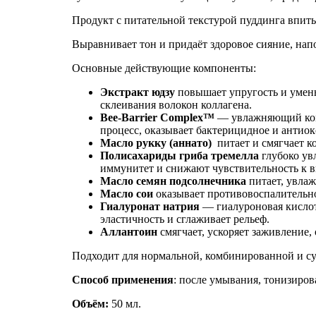
Продукт с питательной текстурой пуддинга впиты
Выравнивает тон и придаёт здоровое сияние, на
Основные действующие компоненты:
Экстракт юдзу
повышает упругость и умень
склеивания волокон коллагена.
Bee-Barrier Complex™
— увлажняющий комп
процесс, оказывает бактерицидное и антиок
Масло рукку (аннато)
питает и смягчает ко
Полисахариды гриба тремелла
глубоко ув
иммунитет и снижают чувствительность к 
Масло семян подсолнечника
питает, увлаж
Масло сои
оказывает противовоспалительно
Гиалуронат натрия
— гиалуроновая кислот
эластичность и сглаживает рельеф.
Аллантоин
смягчает, ускоряет заживление,
Подходит для нормальной, комбинированной и су
Способ применения
: после умывания, тонизиров
Объём:
50 мл.