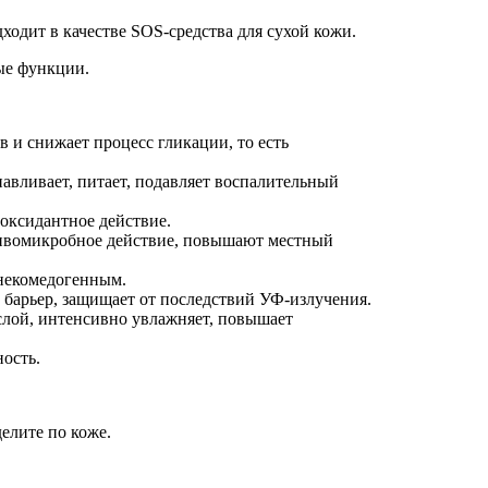
ходит в качестве SOS-средства для сухой кожи.
ые функции.
 и снижает процесс гликации, то есть
вливает, питает, подавляет воспалительный
иоксидантное действие.
ивомикробное действие, повышают местный
 некомедогенным.
 барьер, защищает от последствий УФ-излучения.
слой, интенсивно увлажняет, повышает
ность.
елите по коже.