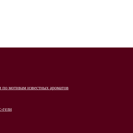
 по мотивам известных ароматов
с-гели