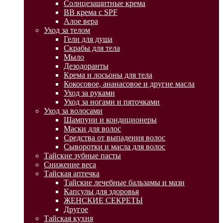
Солнцезащитные крема
BB крема с SPF
Алое вера
Уход за телом
Гели для душа
Скрабы для тела
Мыло
Дезодоранты
Крема и лосьоны для тела
Кокосовое, ананасовое и другие масла
Уход за руками
Уход за ногами и пяточками
Уход за волосами
Шампуни и кондиционеры
Маски для волос
Средства от выпадения волос
Сыворотки и масла для волос
Тайские зубные пасты
Снижение веса
Тайская аптечка
Тайские лечебные бальзамы и мази
Капсулы для здоровья
ЖЕНСКИЕ СЕКРЕТЫ
Другое
Тайская кухня