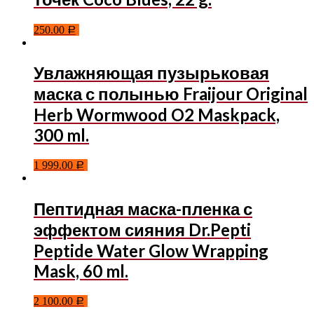
250.00
Р
Увлажняющая пузырьковая
маска с полынью Fraijour Original
Herb Wormwood O2 Maskpack,
300 ml.
1 999.00
Р
Пептидная маска-пленка с
эффектом сияния Dr.Pepti
Peptide Water Glow Wrapping
Mask, 60 ml.
2 100.00
Р