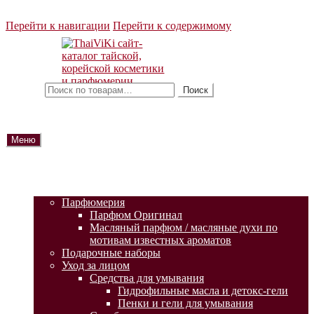
Перейти к навигации
Перейти к содержимому
Искать:
Поиск
Меню
ГЛАВНАЯ
АКЦИИ
КАТАЛОГ ТОВАРОВ
Парфюмерия
Парфюм Оригинал
Масляный парфюм / масляные духи по
мотивам известных ароматов
Подарочные наборы
Уход за лицом
Средства для умывания
Гидрофильные масла и детокс-гели
Пенки и гели для умывания