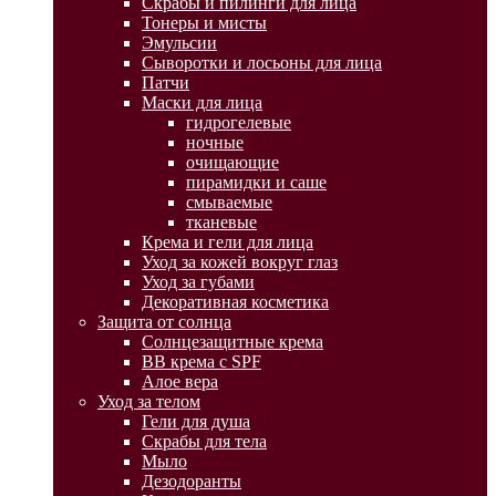
Скрабы и пилинги для лица
Тонеры и мисты
Эмульсии
Сыворотки и лосьоны для лица
Патчи
Маски для лица
гидрогелевые
ночные
очищающие
пирамидки и саше
смываемые
тканевые
Крема и гели для лица
Уход за кожей вокруг глаз
Уход за губами
Декоративная косметика
Защита от солнца
Солнцезащитные крема
BB крема с SPF
Алое вера
Уход за телом
Гели для душа
Скрабы для тела
Мыло
Дезодоранты