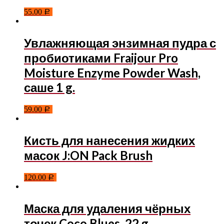
55.00
Р
Увлажняющая энзимная пудра с
пробиотиками Fraijour Pro
Moisture Enzyme Powder Wash,
саше 1 g.
59.00
Р
Кисть для нанесения жидких
масок J:ON Pack Brush
120.00
Р
Маска для удаления чёрных
точек Coco Blues, 22 g.