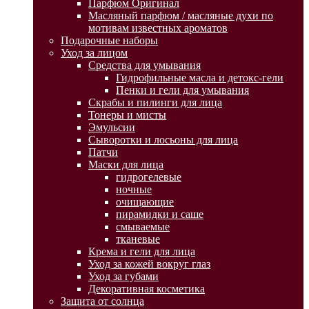
Парфюм Оригинал
Масляный парфюм / масляные духи по
мотивам известных ароматов
Подарочные наборы
Уход за лицом
Средства для умывания
Гидрофильные масла и детокс-гели
Пенки и гели для умывания
Скрабы и пилинги для лица
Тонеры и мисты
Эмульсии
Сыворотки и лосьоны для лица
Патчи
Маски для лица
гидрогелевые
ночные
очищающие
пирамидки и саше
смываемые
тканевые
Крема и гели для лица
Уход за кожей вокруг глаз
Уход за губами
Декоративная косметика
Защита от солнца