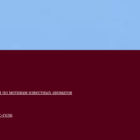
 по мотивам известных ароматов
с-гели