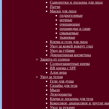
Сыворотки и лосьоны для лица
Патчи
Маски для лица
гидрогелевые
ночные
очищающие
пирамидки и саше
смываемые
тканевые
Крема и гели для лица
Уход за кожей вокруг глаз
Уход за губами
Декоративная косметика
Защита от солнца
Солнцезащитные крема
BB крема с SPF
Алое вера
Уход за телом
Гели для душа
Скрабы для тела
Мыло
Дезодоранты
Крема и лосьоны для тела
Кокосовое, ананасовое и другие ма
Уход за руками