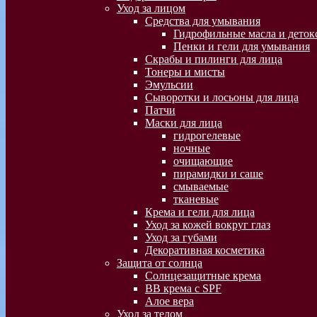
Уход за лицом
Средства для умывания
Гидрофильные масла и деток
Пенки и гели для умывания
Скрабы и пилинги для лица
Тонеры и мисты
Эмульсии
Сыворотки и лосьоны для лица
Патчи
Маски для лица
гидрогелевые
ночные
очищающие
пирамидки и саше
смываемые
тканевые
Крема и гели для лица
Уход за кожей вокруг глаз
Уход за губами
Декоративная косметика
Защита от солнца
Солнцезащитные крема
BB крема с SPF
Алое вера
Уход за телом