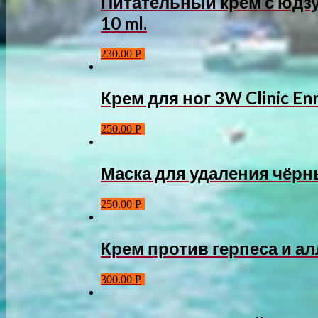
Питательный крем с юдзу 
10 ml.
230.00
Р
Крем для ног 3W Clinic Enr
250.00
Р
Маска для удаления чёрных
250.00
Р
Крем против герпеса и алл
300.00
Р