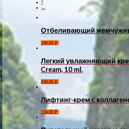
7
→
Отбеливающий жемчужный
190.00
Р
Легкий увлажняющий крем
Cream, 10 ml.
190.00
Р
Лифтинг-крем c коллагеном
230.00
Р