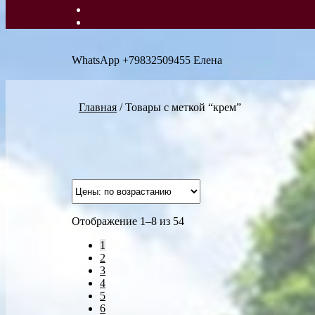
WhatsApp +79832509455 Елена
Главная
/
Товары с меткой “крем”
Отображение 1–8 из 54
1
2
3
4
5
6