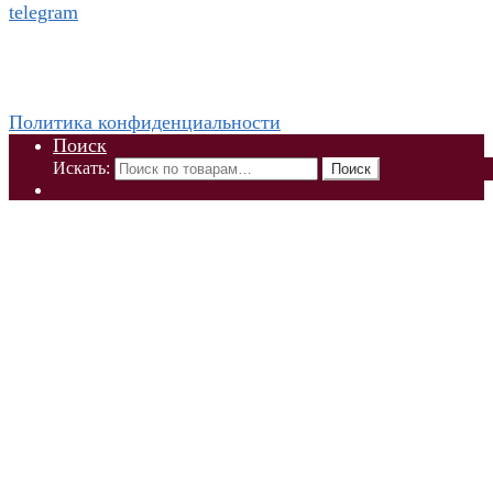
telegram
WhatsApp +79832509455 Елена
ThaiViKi сайт-каталог тайской, корейской косметики и
парфюмерии
Политика конфиденциальности
Поиск
Искать:
Поиск