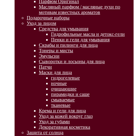
Парфюм Оригинал
Масляный парфюм / масляные духи по
мотивам известных ароматов
Подарочные наборы
Уход за лицом
Средства для умывания
Гидрофильные масла и детокс-гели
Пенки и гели для умывания
Скрабы и пилинги для лица
Тонеры и мисты
Эмульсии
Сыворотки и лосьоны для лица
Патчи
Маски для лица
гидрогелевые
ночные
очищающие
пирамидки и саше
смываемые
тканевые
Крема и гели для лица
Уход за кожей вокруг глаз
Уход за губами
Декоративная косметика
Защита от солнца