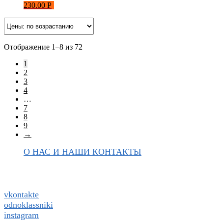
230.00
Р
Отображение 1–8 из 72
1
2
3
4
…
7
8
9
→
О НАС И НАШИ КОНТАКТЫ
Подписаться на ThaiVIKI.ru в
социальных сетях
vkontakte
odnoklassniki
instagram