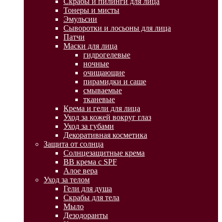
Скрабы и пилинги для лица
Тонеры и мисты
Эмульсии
Сыворотки и лосьоны для лица
Патчи
Маски для лица
гидрогелевые
ночные
очищающие
пирамидки и саше
смываемые
тканевые
Крема и гели для лица
Уход за кожей вокруг глаз
Уход за губами
Декоративная косметика
Защита от солнца
Солнцезащитные крема
BB крема с SPF
Алое вера
Уход за телом
Гели для душа
Скрабы для тела
Мыло
Дезодоранты