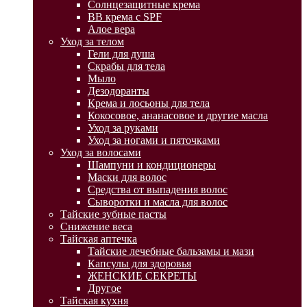
Солнцезащитные крема
BB крема с SPF
Алое вера
Уход за телом
Гели для душа
Скрабы для тела
Мыло
Дезодоранты
Крема и лосьоны для тела
Кокосовое, ананасовое и другие масла
Уход за руками
Уход за ногами и пяточками
Уход за волосами
Шампуни и кондиционеры
Маски для волос
Средства от выпадения волос
Сыворотки и масла для волос
Тайские зубные пасты
Снижение веса
Тайская аптечка
Тайские лечебные бальзамы и мази
Капсулы для здоровья
ЖЕНСКИЕ СЕКРЕТЫ
Другое
Тайская кухня