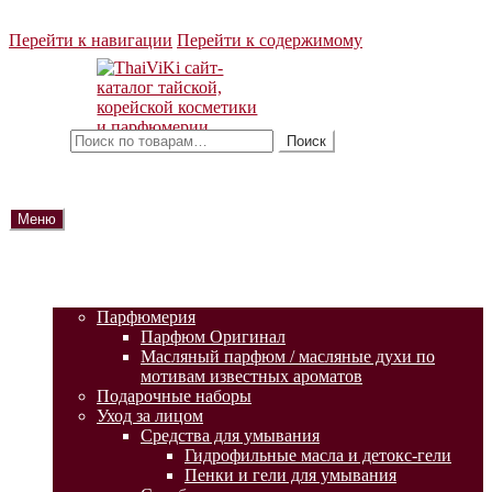
Перейти к навигации
Перейти к содержимому
Искать:
Поиск
Меню
ГЛАВНАЯ
АКЦИИ
КАТАЛОГ ТОВАРОВ
Парфюмерия
Парфюм Оригинал
Масляный парфюм / масляные духи по
мотивам известных ароматов
Подарочные наборы
Уход за лицом
Средства для умывания
Гидрофильные масла и детокс-гели
Пенки и гели для умывания