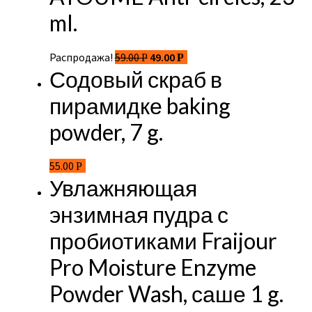
ml.
Распродажа!
59.00
49.00
Р
Р
Содовый скраб в
пирамидке baking
powder, 7 g.
55.00
Р
Увлажняющая
энзимная пудра с
пробиотиками Fraijour
Pro Moisture Enzyme
Powder Wash, саше 1 g.