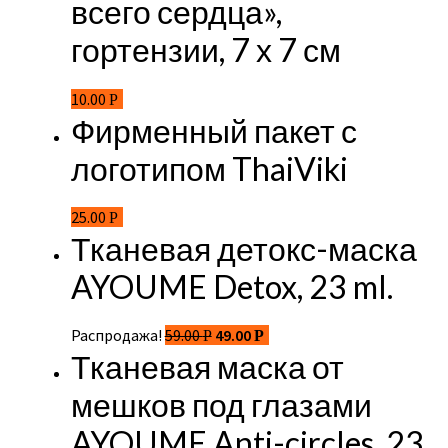
всего сердца»,
гортензии, 7 х 7 см
10.00
Р
Фирменный пакет с
логотипом ThaiViki
25.00
Р
Тканевая детокс-маска
AYOUME Detox, 23 ml.
Распродажа!
59.00
49.00
Р
Р
Тканевая маска от
мешков под глазами
AYOUME Anti-circles, 23