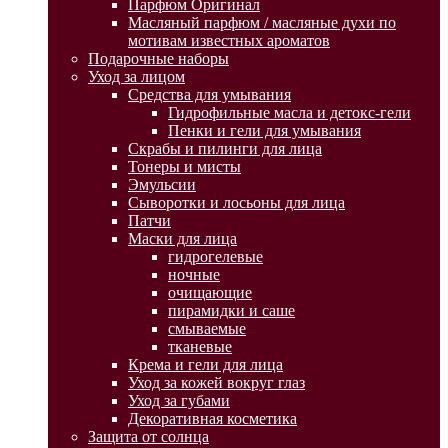
Парфюм Оригинал
Масляный парфюм / масляные духи по
мотивам известных ароматов
Подарочные наборы
Уход за лицом
Средства для умывания
Гидрофильные масла и детокс-гели
Пенки и гели для умывания
Скрабы и пилинги для лица
Тонеры и мисты
Эмульсии
Сыворотки и лосьоны для лица
Патчи
Маски для лица
гидрогелевые
ночные
очищающие
пирамидки и саше
смываемые
тканевые
Крема и гели для лица
Уход за кожей вокруг глаз
Уход за губами
Декоративная косметика
Защита от солнца