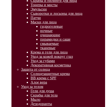
Скрабы и пилинги для лица
Тонеры и мисты
Эмульсии
Сыворотки и лосьоны для лица
Патчи
Маски для лица
гидрогелевые
ночные
очищающие
пирамидки и саше
смываемые
тканевые
Крема и гели для лица
Уход за кожей вокруг глаз
Уход за губами
Декоративная косметика
Защита от солнца
Солнцезащитные крема
BB крема с SPF
Алое вера
Уход за телом
Гели для душа
Скрабы для тела
Мыло
Дезодоранты