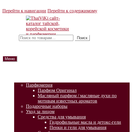
Перейти к навигации
Перейти к содержимому
Искать:
Поиск
Меню
ГЛАВНАЯ
АКЦИИ
КАТАЛОГ ТОВАРОВ
Парфюмерия
Парфюм Оригинал
Масляный парфюм / масляные духи по
мотивам известных ароматов
Подарочные наборы
Уход за лицом
Средства для умывания
Гидрофильные масла и детокс-гели
Пенки и гели для умывания