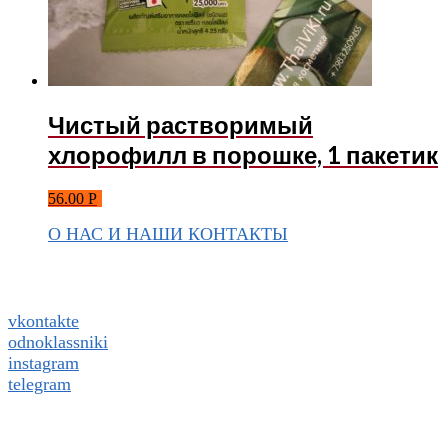
Чистый растворимый
хлорофилл в порошке, 1 пакетик
56.00
Р
О НАС И НАШИ КОНТАКТЫ
Подписаться на ThaiVIKI.ru в
социальных сетях
vkontakte
odnoklassniki
instagram
telegram
WhatsApp +79832509455 Елена
ThaiViKi сайт-каталог тайской, корейской косметики и