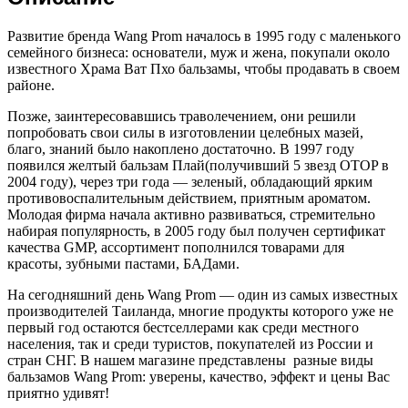
Развитие бренда Wang Prom началось в 1995 году с маленького
семейного бизнеса: основатели, муж и жена, покупали около
известного Храма Ват Пхо бальзамы, чтобы продавать в своем
районе.
Позже, заинтересовавшись траволечением, они решили
попробовать свои силы в изготовлении целебных мазей,
благо, знаний было накоплено достаточно. В 1997 году
появился желтый бальзам Плай(получивший 5 звезд OTOP в
2004 году), через три года — зеленый, обладающий ярким
противовоспалительным действием, приятным ароматом.
Молодая фирма начала активно развиваться, стремительно
набирая популярность, в 2005 году был получен сертификат
качества GMP, ассортимент пополнился товарами для
красоты, зубными пастами, БАДами.
На сегодняшний день Wang Prom — один из самых известных
производителей Таиланда, многие продукты которого уже не
первый год остаются бестселлерами как среди местного
населения, так и среди туристов, покупателей из России и
стран СНГ. В нашем магазине представлены разные виды
бальзамов Wang Prom: уверены, качество, эффект и цены Вас
приятно удивят!