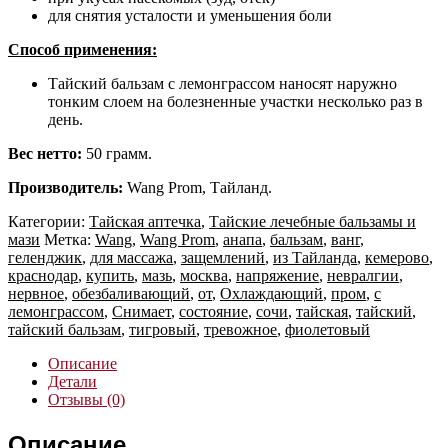
для снятия усталости и уменьшения боли
Способ применения:
Тайский бальзам с лемонграссом наносят наружно
тонким слоем на болезненные участки несколько раз в
день.
Вес нетто:
50 грамм.
Производитель:
Wang Prom, Тайланд.
Категории:
Тайская аптечка
,
Тайские лечебные бальзамы и
мази
Метка:
Wang
,
Wang Prom
,
анапа
,
бальзам
,
ванг
,
геленджик
,
для массажа
,
защемлений
,
из Тайланда
,
кемерово
,
краснодар
,
купить
,
мазь
,
москва
,
напряжение
,
невралгии
,
нервное
,
обезбаливающий
,
от
,
Охлаждающий
,
пром
,
с
лемонграссом
,
Снимает
,
состояние
,
сочи
,
тайская
,
тайский
,
тайский бальзам
,
тигровый
,
тревожное
,
фиолетовый
Описание
Детали
Отзывы (0)
Описание