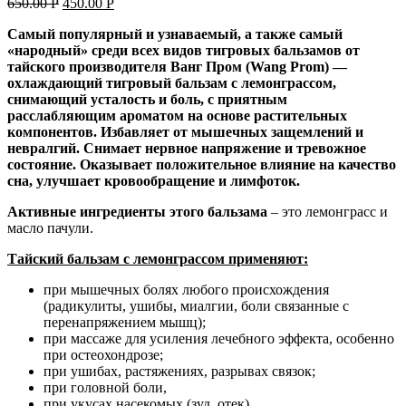
650.00
Р
450.00
Р
Самый популярный и узнаваемый, а также самый
«народный» среди всех видов тигровых бальзамов от
тайского производителя Ванг Пром (Wang Prom) —
охлаждающий тигровый бальзам с лемонграссом,
снимающий усталость и боль, с приятным
расслабляющим ароматом на основе растительных
компонентов. Избавляет от мышечных защемлений и
невралгий. Снимает нервное напряжение и тревожное
состояние. Оказывает положительное влияние на качество
сна, улучшает кровообращение и лимфоток.
Активные ингредиенты этого бальзама
– это лемонграсс и
масло пачули.
Тайский бальзам с лемонграссом применяют:
при мышечных болях любого происхождения
(радикулиты, ушибы, миалгии, боли связанные с
перенапряжением мышц);
при массаже для усиления лечебного эффекта, особенно
при остеохондрозе;
при ушибах, растяжениях, разрывах связок;
при головной боли,
при укусах насекомых (зуд, отек)