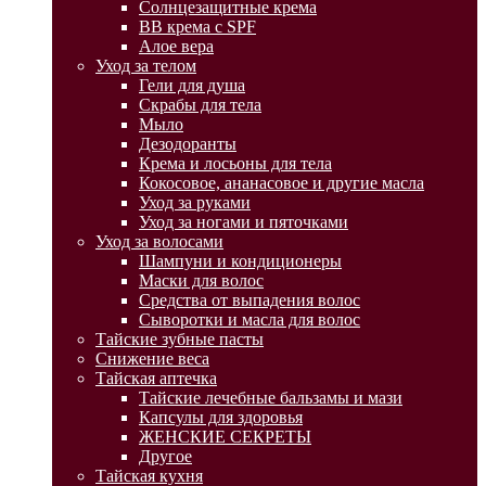
Солнцезащитные крема
BB крема с SPF
Алое вера
Уход за телом
Гели для душа
Скрабы для тела
Мыло
Дезодоранты
Крема и лосьоны для тела
Кокосовое, ананасовое и другие масла
Уход за руками
Уход за ногами и пяточками
Уход за волосами
Шампуни и кондиционеры
Маски для волос
Средства от выпадения волос
Сыворотки и масла для волос
Тайские зубные пасты
Снижение веса
Тайская аптечка
Тайские лечебные бальзамы и мази
Капсулы для здоровья
ЖЕНСКИЕ СЕКРЕТЫ
Другое
Тайская кухня