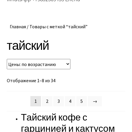
вложе
меню
Главная
/
Товары с меткой “тайский”
тайский
Отображение 1–8 из 34
1
2
3
4
5
→
Тайский кофе с
гарцинией и кактусом