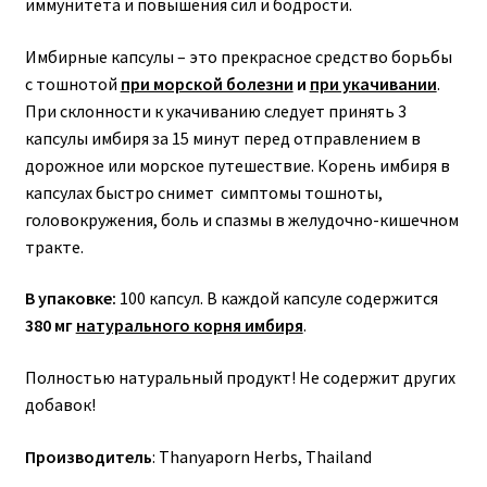
иммунитета и повышения сил и бодрости.
Имбирные капсулы – это прекрасное средство борьбы
с тошнотой
при морской болезни
и
при укачивании
.
При склонности к укачиванию следует принять 3
капсулы имбиря за 15 минут перед отправлением в
дорожное или морское путешествие. Корень имбиря в
капсулах быстро снимет симптомы тошноты,
головокружения, боль и спазмы в желудочно-кишечном
тракте.
В упаковке:
100 капсул. В каждой капсуле содержится
380 мг
натурального корня имбиря
.
Полностью натуральный продукт! Не содержит других
добавок!
Производитель
: Thanyaporn Herbs,
Thailand