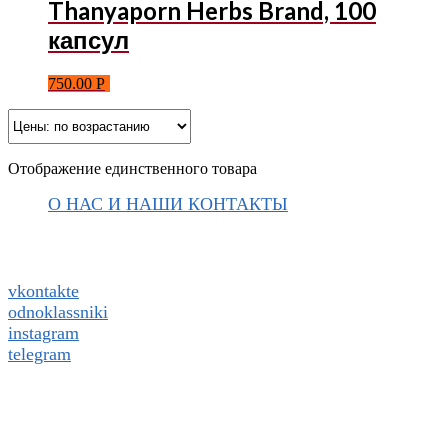
Thanyaporn Herbs Brand, 100
капсул
750.00
Р
Отображение единственного товара
О НАС И НАШИ КОНТАКТЫ
Подписаться на ThaiVIKI.ru в
социальных сетях
vkontakte
odnoklassniki
instagram
telegram
WhatsApp +79832509455 Елена
ThaiViKi сайт-каталог тайской, корейской косметики и
парфюмерии