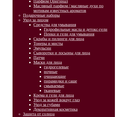
Парфюм Оригинал
Масляный парфюм / масляные духи по
мотивам известных ароматов
Подарочные наборы
Уход за лицом
Средства для умывания
Гидрофильные масла и детокс-гели
Пенки и гели для умывания
Скрабы и пилинги для лица
Тонеры и мисты
Эмульсии
Сыворотки и лосьоны для лица
Патчи
Маски для лица
гидрогелевые
ночные
очищающие
пирамидки и саше
смываемые
тканевые
Крема и гели для лица
Уход за кожей вокруг глаз
Уход за губами
Декоративная косметика
Защита от солнца