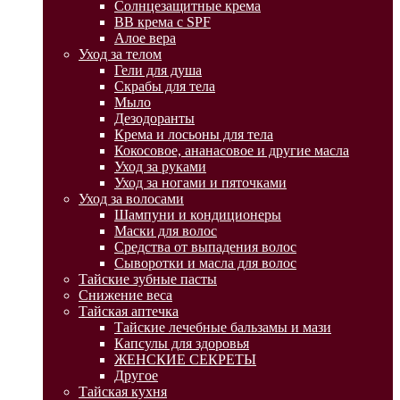
Солнцезащитные крема
BB крема с SPF
Алое вера
Уход за телом
Гели для душа
Скрабы для тела
Мыло
Дезодоранты
Крема и лосьоны для тела
Кокосовое, ананасовое и другие масла
Уход за руками
Уход за ногами и пяточками
Уход за волосами
Шампуни и кондиционеры
Маски для волос
Средства от выпадения волос
Сыворотки и масла для волос
Тайские зубные пасты
Снижение веса
Тайская аптечка
Тайские лечебные бальзамы и мази
Капсулы для здоровья
ЖЕНСКИЕ СЕКРЕТЫ
Другое
Тайская кухня