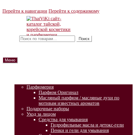
Перейти к навигации
Перейти к содержимому
Искать:
Поиск
Меню
ГЛАВНАЯ
АКЦИИ
КАТАЛОГ ТОВАРОВ
Парфюмерия
Парфюм Оригинал
Масляный парфюм / масляные духи по
мотивам известных ароматов
Подарочные наборы
Уход за лицом
Средства для умывания
Гидрофильные масла и детокс-гели
Пенки и гели для умывания