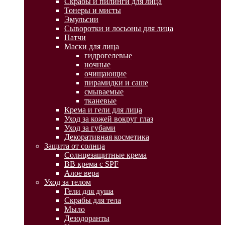
Скрабы и пилинги для лица
Тонеры и мисты
Эмульсии
Сыворотки и лосьоны для лица
Патчи
Маски для лица
гидрогелевые
ночные
очищающие
пирамидки и саше
смываемые
тканевые
Крема и гели для лица
Уход за кожей вокруг глаз
Уход за губами
Декоративная косметика
Защита от солнца
Солнцезащитные крема
BB крема с SPF
Алое вера
Уход за телом
Гели для душа
Скрабы для тела
Мыло
Дезодоранты