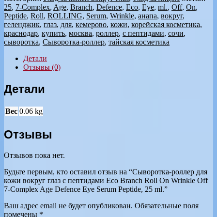
25
,
7-Complex
,
Age
,
Branch
,
Defence
,
Eco
,
Eye
,
ml.
,
Off
,
On
,
Peptide
,
Roll
,
ROLLING
,
Serum
,
Wrinkle
,
анапа
,
вокруг
,
геленджик
,
глаз
,
для
,
кемерово
,
кожи
,
корейская косметика
,
краснодар
,
купить
,
москва
,
роллер
,
с пептидами
,
сочи
,
сыворотка
,
Сыворотка-роллер
,
тайская косметика
Детали
Отзывы (0)
Детали
Вес
0.06 kg
Отзывы
Отзывов пока нет.
Будьте первым, кто оставил отзыв на “Сыворотка-роллер для
кожи вокруг глаз с пептидами Eco Branch Roll On Wrinkle Off
7-Complex Age Defence Eye Serum Peptide, 25 ml.”
Ваш адрес email не будет опубликован.
Обязательные поля
помечены
*