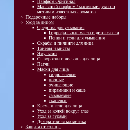
Парфюм Оригинал
Масляный парфюм / масляные духи по
мотивам известных ароматов
Подарочные наборы
Уход за лицом
Средства для умывания
Гидрофильные масла и детокс-гели
Пенки и гели для умывания
Скрабы и пилинги для лица
Тонеры и мисты
Эмульсии
Сыворотки и лосьоны для лица
Патчи
Маски для лица
гидрогелевые
ночные
очищающие
пирамидки и саше
смываемые
тканевые
Крема и гели для лица
Уход за кожей вокруг глаз
Уход за губами
Декоративная косметика
Защита от солнца