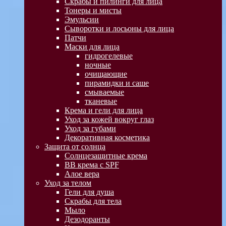
Скрабы и пилинги для лица
Тонеры и мисты
Эмульсии
Сыворотки и лосьоны для лица
Патчи
Маски для лица
гидрогелевые
ночные
очищающие
пирамидки и саше
смываемые
тканевые
Крема и гели для лица
Уход за кожей вокруг глаз
Уход за губами
Декоративная косметика
Защита от солнца
Солнцезащитные крема
BB крема с SPF
Алое вера
Уход за телом
Гели для душа
Скрабы для тела
Мыло
Дезодоранты