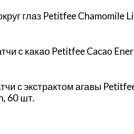
круг глаз Petitfee Chamomile L
и с какао Petitfee Cacao Energ
и с экстрактом агавы Petitfee
, 60 шт.