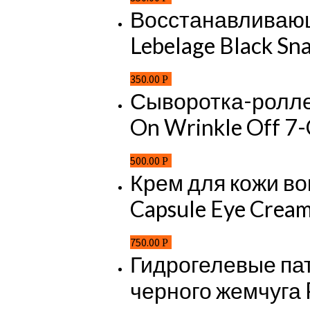
Восстанавливающ
Lebelage Black Sna
350.00
Р
Сыворотка-роллер
On Wrinkle Off 7-
500.00
Р
Крем для кожи вок
Capsule Eye Cream,
750.00
Р
Гидрогелевые пат
черного жемчуга Pe