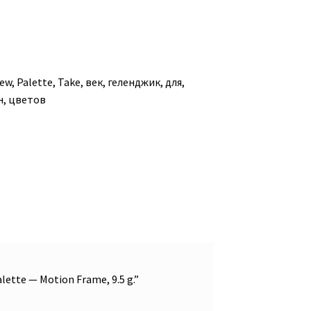
ew
,
Palette
,
Take
,
век
,
геленджик
,
для
,
н
,
цветов
tte — Motion Frame, 9.5 g.”