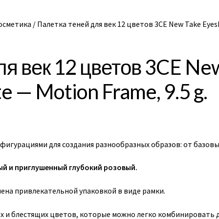
осметика
/
Палетка теней для век 12 цветов 3CE New Take Eyesh
ля век 12 цветов 3CE Ne
e — Motion Frame, 9.5 g.
нфигурациями для создания разнообразных образов: от базов
ый и приглушенный глубокий розовый.
лена привлекательной упаковкой в виде рамки.
ых и блестящих цветов, которые можно легко комбинировать 