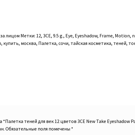
 за лицом
Метки:
12
,
3CE
,
9.5 g.
,
Eye
,
Eyeshadow
,
Frame
,
Motion
,
n
р
,
купить
,
москва
,
Палетка
,
сочи
,
тайская косметика
,
теней
,
то
 “Палетка теней для век 12 цветов 3CE New Take Eyeshadow Pale
н.
Обязательные поля помечены
*