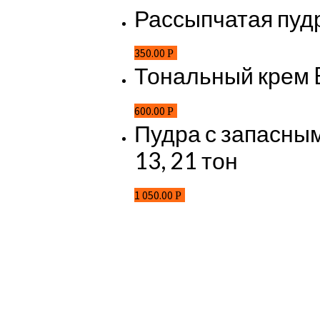
Рассыпчатая пудра
350.00
Р
Тональный крем E
600.00
Р
Пудра с запасным
13, 21 тон
1 050.00
Р