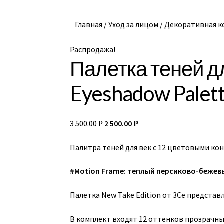
Главная
/
Уход за лицом
/
Декоративная к
Распродажа!
Палетка теней д
Eyeshadow Palett
3 500.00
2 500.00
Р
Р
Палитра теней для век с 12 цветовыми ко
#Motion Frame: теплый персиково-бежев
Палетка New Take Edition от 3Ce представ
В комплект входят 12 оттенков прозрачн