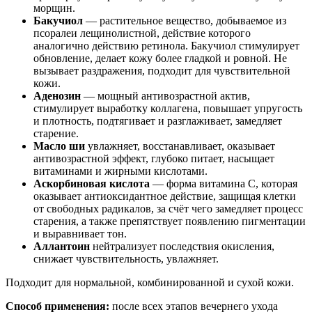
морщин.
Бакучиол
— растительное вещество, добываемое из
псоралеи лещинолистной, действие которого
аналогично действию ретинола. Бакучиол стимулирует
обновление, делает кожу более гладкой и ровной. Не
вызывает раздражения, подходит для чувствительной
кожи.
Аденозин
— мощный антивозрастной актив,
стимулирует выработку коллагена, повышает упругость
и плотность, подтягивает и разглаживает, замедляет
старение.
Масло ши
увлажняет, восстанавливает, оказывает
антивозрастной эффект, глубоко питает, насыщает
витаминами и жирными кислотами.
Аскорбиновая кислота
— форма витамина C, которая
оказывает антиоксидантное действие, защищая клетки
от свободных радикалов, за счёт чего замедляет процесс
старения, а также препятствует появлению пигментации
и выравнивает тон.
Аллантоин
нейтрализует последствия окисления,
снижает чувствительность, увлажняет.
Подходит для нормальной, комбинированной и сухой кожи.
Способ применения:
после всех этапов вечернего ухода