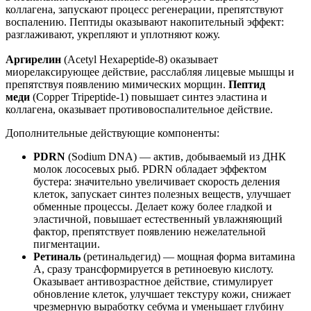
коллагена, запускают процесс регенерации, препятствуют
воспалению. Пептиды оказывают накопительный эффект:
разглаживают, укрепляют и уплотняют кожу.
Аргирелин
(Acetyl Hexapeptide-8) оказывает
миорелаксирующее действие, расслабляя лицевые мышцы и
препятствуя появлению мимических морщин.
Пептид
меди
(Copper Tripeptide-1) повышает синтез эластина и
коллагена, оказывает противовоспалительное действие.
Дополнительные действующие компоненты:
PDRN
(Sodium DNA) — актив, добываемый из ДНК
молок лососевых рыб. PDRN обладает эффектом
бустера: значительно увеличивает скорость деления
клеток, запускает синтез полезных веществ, улучшает
обменные процессы. Делает кожу более гладкой и
эластичной, повышает естественный увлажняющий
фактор, препятствует появлению нежелательной
пигментации.
Ретиналь
(ретинальдегид) — мощная форма витамина
A, сразу трансформируется в ретиноевую кислоту.
Оказывает антивозрастное действие, стимулирует
обновление клеток, улучшает текстуру кожи, снижает
чрезмерную выработку себума и уменьшает глубину