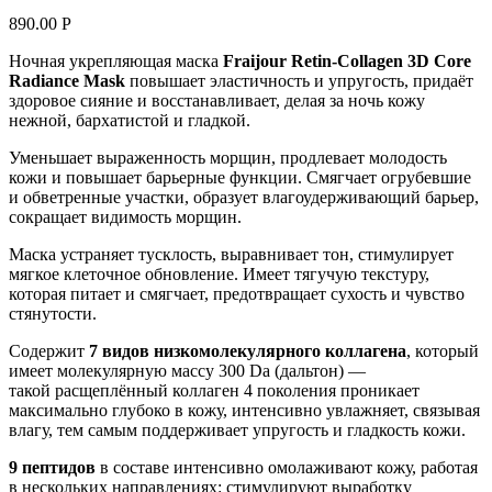
890.00
Р
Ночная укрепляющая маска
Fraijour Retin-Collagen 3D Core
Radiance Mask
повышает эластичность и упругость, придаёт
здоровое сияние и восстанавливает, делая за ночь кожу
нежной, бархатистой и гладкой.
Уменьшает выраженность морщин, продлевает молодость
кожи и повышает барьерные функции. Смягчает огрубевшие
и обветренные участки, образует влагоудерживающий барьер,
сокращает видимость морщин.
Маска устраняет тусклость, выравнивает тон, стимулирует
мягкое клеточное обновление. Имеет тягучую текстуру,
которая питает и смягчает, предотвращает сухость и чувство
стянутости.
Содержит
7 видов низкомолекулярного коллагена
, который
имеет молекулярную массу 300 Da (дальтон) —
такой расщеплённый коллаген 4 поколения проникает
максимально глубоко в кожу, интенсивно увлажняет, связывая
влагу, тем самым поддерживает упругость и гладкость кожи.
9 пептидов
в составе интенсивно омолаживают кожу, работая
в нескольких направлениях: стимулируют выработку