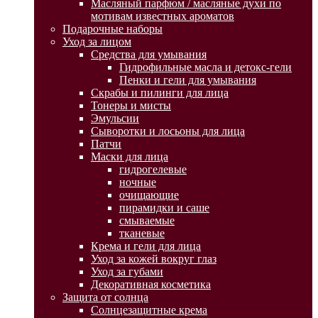
Масляный парфюм / масляные духи по
мотивам известных ароматов
Подарочные наборы
Уход за лицом
Средства для умывания
Гидрофильные масла и детокс-гели
Пенки и гели для умывания
Скрабы и пилинги для лица
Тонеры и мисты
Эмульсии
Сыворотки и лосьоны для лица
Патчи
Маски для лица
гидрогелевые
ночные
очищающие
пирамидки и саше
смываемые
тканевые
Крема и гели для лица
Уход за кожей вокруг глаз
Уход за губами
Декоративная косметика
Защита от солнца
Солнцезащитные крема