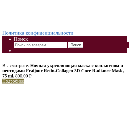
социальных сетях
vkontakte
odnoklassniki
instagram
telegram
WhatsApp +79832509455 Елена
ThaiViKi сайт-каталог тайской, корейской косметики и
парфюмерии
Политика конфиденциальности
Поиск
Искать:
Поиск
Вы смотрите:
Ночная укрепляющая маска с коллагеном и
пептидами Fraijour Retin-Collagen 3D Core Radiance Mask,
75 ml.
890.00
Р
Подробнее