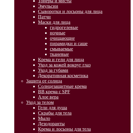
Тонеры и мисты
Эмульсии
Сыворотки и лосьоны для лица
Патчи
Маски для лица
гидрогелевые
ночные
очищающие
пирамидки и саше
смываемые
тканевые
Крема и гели для лица
Уход за кожей вокруг глаз
Уход за губами
Декоративная косметика
Защита от солнца
Солнцезащитные крема
BB крема с SPF
Алое вера
Уход за телом
Гели для душа
Скрабы для тела
Мыло
Дезодоранты
Крема и лосьоны для тела