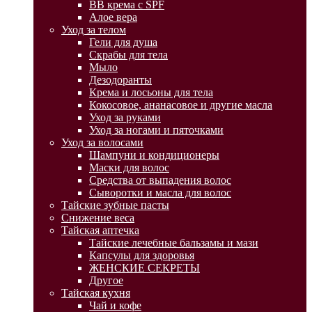
BB крема с SPF
Алое вера
Уход за телом
Гели для душа
Скрабы для тела
Мыло
Дезодоранты
Крема и лосьоны для тела
Кокосовое, ананасовое и другие масла
Уход за руками
Уход за ногами и пяточками
Уход за волосами
Шампуни и кондиционеры
Маски для волос
Средства от выпадения волос
Сыворотки и масла для волос
Тайские зубные пасты
Снижение веса
Тайская аптечка
Тайские лечебные бальзамы и мази
Капсулы для здоровья
ЖЕНСКИЕ СЕКРЕТЫ
Другое
Тайская кухня
Чай и кофе