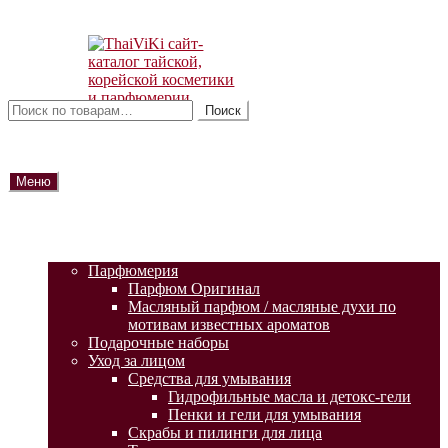
Перейти
Перейти
к
к
навигации
содержимому
Искать:
Поиск
Меню
ГЛАВНАЯ
АКЦИИ
КАТАЛОГ ТОВАРОВ
Парфюмерия
Парфюм Оригинал
Масляный парфюм / масляные духи по
мотивам известных ароматов
Подарочные наборы
Уход за лицом
Средства для умывания
Гидрофильные масла и детокс-гели
Пенки и гели для умывания
Скрабы и пилинги для лица