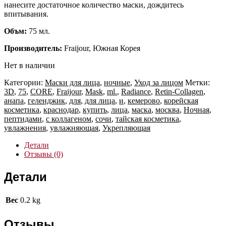
нанесите достаточное количество маски, дождитесь
впитывания.
Объм:
75 мл.
Производитель:
Fraijour, Южная Корея
Нет в наличии
Категории:
Маски для лица
,
ночные
,
Уход за лицом
Метки:
3D
,
75
,
CORE
,
Fraijour
,
Mask
,
ml.
,
Radiance
,
Retin-Collagen
,
анапа
,
геленджик
,
для
,
для лица
,
и
,
кемерово
,
корейская
косметика
,
краснодар
,
купить
,
лица
,
маска
,
москва
,
Ночная
,
пептидами
,
с коллагеном
,
сочи
,
тайская косметика
,
увлажнения
,
увлажняющая
,
Укрепляющая
Детали
Отзывы (0)
Детали
Вес
0.2 kg
Отзывы