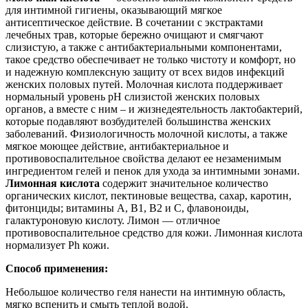
для интимной гигиены, оказывающий мягкое
антисептическое действие. В сочетании с экстрактами
лечебных трав, которые бережно очищают и смягчают
слизистую, а также с антибактериальными компонентами,
такое средство обеспечивает не только чистоту и комфорт, но
и надежную комплексную защиту от всех видов инфекций
женских половых путей. Молочная кислота поддерживает
нормальный уровень рН слизистой женских половых
органов, а вместе с ним – и жизнедеятельность лактобактерий,
которые подавляют возбудителей большинства женских
заболеваний. Физиологичность молочной кислоты, а также
мягкое моющее действие, антибактериальное и
противовоспалительное свойства делают ее незаменимым
ингредиентом гелей и пенок для ухода за интимными зонами.
Лимонная кислота
содержит значительное количество
органических кислот, пектиновые вещества, сахар, каротин,
фитонциды; витамины А, В1, В2 и С, флавоноиды,
галактуроновую кислоту. Лимон — отличное
противовоспалительное средство для кожи. Лимонная кислота
нормализует Ph кожи.
Способ применения:
Небольшое количество геля нанести на интимную область,
мягко вспенить и смыть теплой водой.