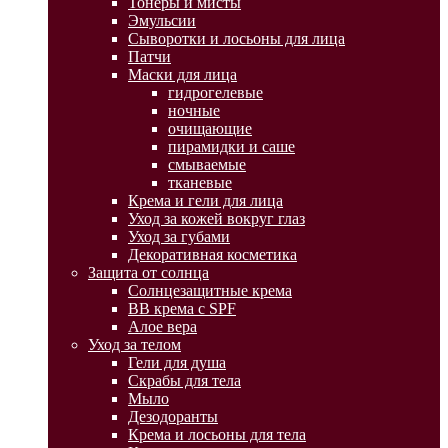
Тонеры и мисты
Эмульсии
Сыворотки и лосьоны для лица
Патчи
Маски для лица
гидрогелевые
ночные
очищающие
пирамидки и саше
смываемые
тканевые
Крема и гели для лица
Уход за кожей вокруг глаз
Уход за губами
Декоративная косметика
Защита от солнца
Солнцезащитные крема
BB крема с SPF
Алое вера
Уход за телом
Гели для душа
Скрабы для тела
Мыло
Дезодоранты
Крема и лосьоны для тела