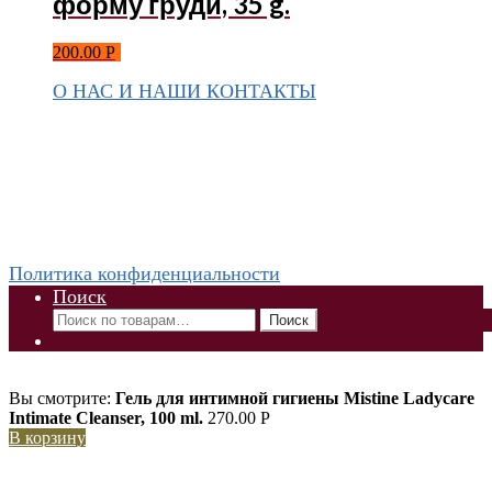
форму груди, 35 g.
200.00
Р
О НАС И НАШИ КОНТАКТЫ
Подписаться на ThaiVIKI.ru в
социальных сетях
vkontakte
odnoklassniki
instagram
telegram
WhatsApp +79832509455 Елена
ThaiViKi сайт-каталог тайской, корейской косметики и
парфюмерии
Политика конфиденциальности
Поиск
Искать:
Поиск
Вы смотрите:
Гель для интимной гигиены Mistine Ladycare
Intimate Cleanser, 100 ml.
270.00
Р
В корзину