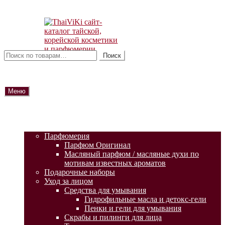
Перейти
Перейти
к
к
навигации
содержимому
Искать:
Поиск
Меню
ГЛАВНАЯ
АКЦИИ
КАТАЛОГ ТОВАРОВ
Парфюмерия
Парфюм Оригинал
Масляный парфюм / масляные духи по
мотивам известных ароматов
Подарочные наборы
Уход за лицом
Средства для умывания
Гидрофильные масла и детокс-гели
Пенки и гели для умывания
Скрабы и пилинги для лица