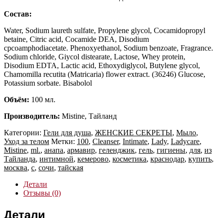
Состав:
Water, Sodium laureth sulfate, Propylene glycol, Cocamidopropyl
betaine, Citric acid, Cocamide DEA, Disodium
cpcoamphodiacetate. Phenoxyethanol, Sodium benzoate, Fragrance.
Sodium chloride, Giycol distearate, Lactose, Whey protein,
Disodium EDTA, Lactic acid, Ethoxydiglycol, Butylene glycol,
Chamomilla recutita (Matricaria) flower extract. (36246) Glucose,
Potassium sorbate. Bisabolol
Объём:
100 мл.
Производитель:
Mistine, Тайланд
Категории:
Гели для душа
,
ЖЕНСКИЕ СЕКРЕТЫ
,
Мыло
,
Уход за телом
Метки:
100
,
Cleanser
,
Intimate
,
Lady
,
Ladycare
,
Mistine
,
ml.
,
анапа
,
армавир
,
геленджик
,
гель
,
гигиены
,
для
,
из
Тайланда
,
интимной
,
кемерово
,
косметика
,
краснодар
,
купить
,
москва
,
с
,
сочи
,
тайская
Детали
Отзывы (0)
Детали