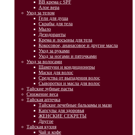
BB крема с SPF
Алое вера
Уход за телом
Гели для душа
Скрабы для тела
Мыло
Дезодоранты
Крема и лосьоны для тела
Кокосовое, ананасовое и другие масла
Уход за руками
Уход за ногами и пяточками
Уход за волосами
Шампуни и кондиционеры
Маски для волос
Средства от выпадения волос
Сыворотки и масла для волос
Тайские зубные пасты
Снижение веса
Тайская аптечка
Тайские лечебные бальзамы и мази
Капсулы для здоровья
ЖЕНСКИЕ СЕКРЕТЫ
Другое
Тайская кухня
Чай и кофе