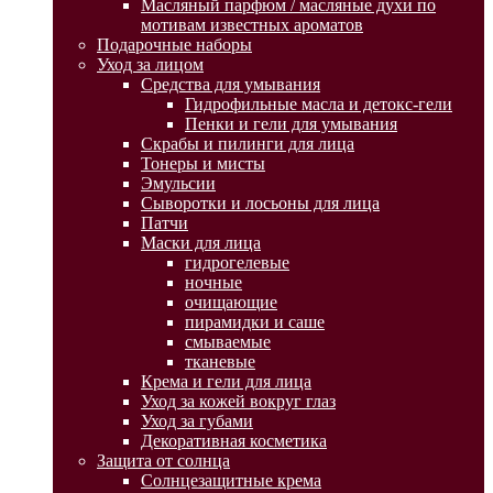
Масляный парфюм / масляные духи по
мотивам известных ароматов
Подарочные наборы
Уход за лицом
Средства для умывания
Гидрофильные масла и детокс-гели
Пенки и гели для умывания
Скрабы и пилинги для лица
Тонеры и мисты
Эмульсии
Сыворотки и лосьоны для лица
Патчи
Маски для лица
гидрогелевые
ночные
очищающие
пирамидки и саше
смываемые
тканевые
Крема и гели для лица
Уход за кожей вокруг глаз
Уход за губами
Декоративная косметика
Защита от солнца
Солнцезащитные крема