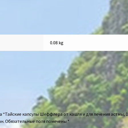
0.08 kg
а “Тайские капсулы Шеффлера от кашля и для лечения астмы, 1
н.
Обязательные поля помечены
*