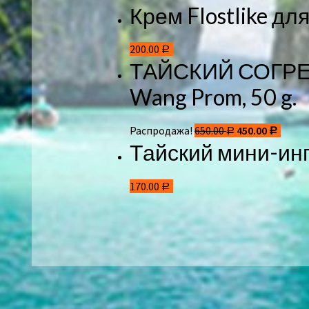
Крем Flostlike д
200.00
Р
ТАЙСКИЙ СОГР
Wang Prom, 50 g.
Распродажа!
650.00
450.00
Р
Р
Тайский мини-инг
170.00
Р