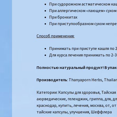
При судорожном астматическом ка
При аллергическом «лающем» сухом
При бронхитах
При приступообразном сухом непр
Способ применения:
Принимать при приступе кашля по 
Для курса лечения принимать по 2-3 
Полностью натуральный продукт! В упак
Производитель
: Thanyaporn Herbs,
Thaila
Категории:
Капсулы для здоровья
,
Тайская
аюрведические
,
геленджик
,
гриппа
,
для
,
дл
краснодар
,
купить
,
лечения
,
москва
,
от
,
от
тайские капсулы
,
улучшения
,
Шеффлера