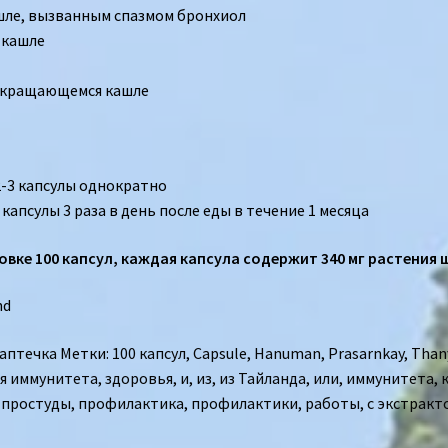
шле, вызванным спазмом бронхиол
 кашле
екращающемся кашле
2-3 капсулы однократно
капсулы 3 раза в день после еды в течение 1 месяца
овке 100 капсул, каждая капсула содержит 340 мг растения
nd
 аптечка
Метки:
100 капсул
,
Capsule
,
Hanuman
,
Prasarnkay
,
Than
я иммунитета
,
здоровья
,
и
,
из
,
из Тайланда
,
или
,
иммунитета
,
 простуды
,
профилактика
,
профилактики
,
работы
,
с экстракт