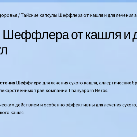
здоровья
/
Тайские капсулы Шеффлера от кашля и для лечения а
ы Шеффлера от кашля и 
ул
астения Шеффлера
для лечения сухого кашля, аллергических 
 лекарственных трав компании Thanyaporn Herbs.
ским действием и особенно эффективны для лечения сухого,
кого кашля.