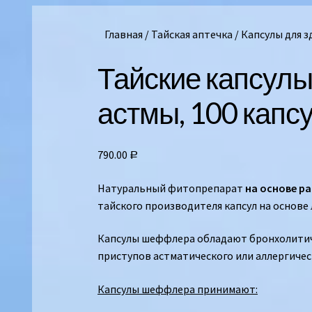
Главная
/
Тайская аптечка
/
Капсулы для 
Тайские капсул
астмы, 100 капс
790.00
Р
Натуральный фитопрепарат
на основе р
тайского производителя капсул на основе
Капсулы шеффлера обладают бронхолитиче
приступов астматического или аллергичес
Капсулы шеффлера принимают: