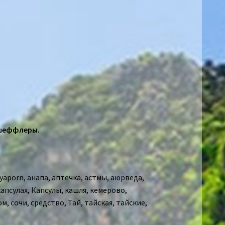
 шеффлеры.
yaporn
,
анапа
,
аптечка
,
астмы
,
аюрведа
,
капсулах
,
Капсулы
,
кашля
,
кемерово
,
ом
,
сочи
,
средство
,
Тай
,
тайская
,
тайские
,