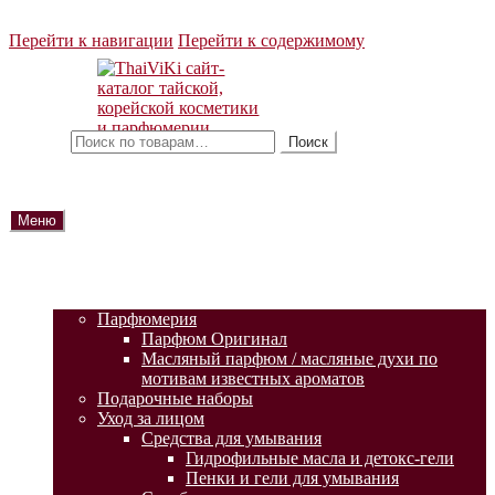
Перейти к навигации
Перейти к содержимому
Искать:
Поиск
Меню
ГЛАВНАЯ
АКЦИИ
КАТАЛОГ ТОВАРОВ
Парфюмерия
Парфюм Оригинал
Масляный парфюм / масляные духи по
мотивам известных ароматов
Подарочные наборы
Уход за лицом
Средства для умывания
Гидрофильные масла и детокс-гели
Пенки и гели для умывания