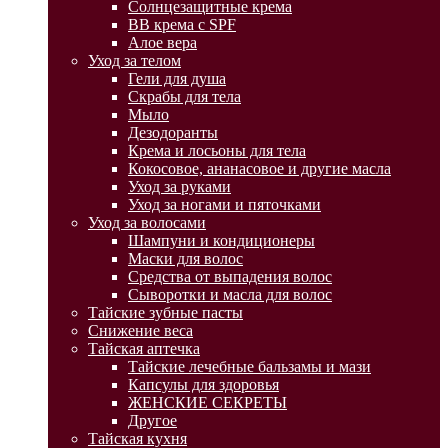
Солнцезащитные крема
BB крема с SPF
Алое вера
Уход за телом
Гели для душа
Скрабы для тела
Мыло
Дезодоранты
Крема и лосьоны для тела
Кокосовое, ананасовое и другие масла
Уход за руками
Уход за ногами и пяточками
Уход за волосами
Шампуни и кондиционеры
Маски для волос
Средства от выпадения волос
Сыворотки и масла для волос
Тайские зубные пасты
Снижение веса
Тайская аптечка
Тайские лечебные бальзамы и мази
Капсулы для здоровья
ЖЕНСКИЕ СЕКРЕТЫ
Другое
Тайская кухня