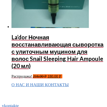
La’dor Ночная
восстанавливающая сыворотка
с улиточным муцином для
волос Snail Sleeping Hair Ampoule
(20 мл)
Распродажа!
216.00
Р
180.00
Р
О НАС И НАШИ КОНТАКТЫ
Подписаться на ThaiVIKI.ru в
социальных сетях
vkontakte