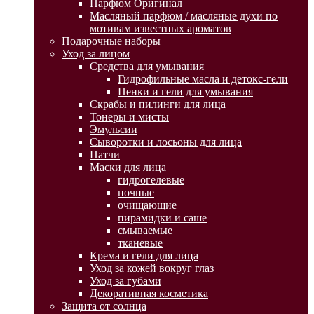
Парфюм Оригинал
Масляный парфюм / масляные духи по
мотивам известных ароматов
Подарочные наборы
Уход за лицом
Средства для умывания
Гидрофильные масла и детокс-гели
Пенки и гели для умывания
Скрабы и пилинги для лица
Тонеры и мисты
Эмульсии
Сыворотки и лосьоны для лица
Патчи
Маски для лица
гидрогелевые
ночные
очищающие
пирамидки и саше
смываемые
тканевые
Крема и гели для лица
Уход за кожей вокруг глаз
Уход за губами
Декоративная косметика
Защита от солнца