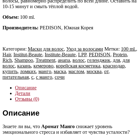
волосы, равномерно распределить по всей длине. Оставить на
10-15 минут и смыть тёплой водой.
Объем:
100 ml.
Производитель:
PEDISON, Южная Корея
Категории:
Маски для волос
,
Уход за волосами
Метки:
100 ml.
,
Hair
,
Institut-Beaute
,
Institute-Beaute
,
LPP
,
PEDISON
,
Protein
,
Rich
,
Shampoo
,
Treatment
,
анапа
,
волос
,
геленджик
,
для
,
для
волос
,
казань
,
кемерово
,
корейская косметика
,
краснодар
,
купить
,
ломких
,
манго
,
маска
,
маслом
,
москва
,
от
,
питательная
,
с
,
с манго
,
сочи
Описание
Детали
Отзывы (0)
Описание
Знаете ли вы, что
Аромат Манго
снижает уровень
эмоционального стресса и избавляет от чувства усталости?