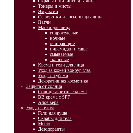
Скрабы и пилинги для лица
Тонеры и мисты
Эмульсии
Сыворотки и лосьоны для лица
Патчи
Маски для лица
гидрогелевые
ночные
очищающие
пирамидки и саше
смываемые
тканевые
Крема и гели для лица
Уход за кожей вокруг глаз
Уход за губами
Декоративная косметика
Защита от солнца
Солнцезащитные крема
BB крема с SPF
Алое вера
Уход за телом
Гели для душа
Скрабы для тела
Мыло
Дезодоранты