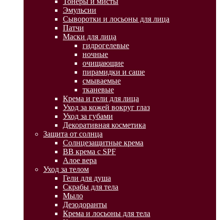
Тонеры и мисты
Эмульсии
Сыворотки и лосьоны для лица
Патчи
Маски для лица
гидрогелевые
ночные
очищающие
пирамидки и саше
смываемые
тканевые
Крема и гели для лица
Уход за кожей вокруг глаз
Уход за губами
Декоративная косметика
Защита от солнца
Солнцезащитные крема
BB крема с SPF
Алое вера
Уход за телом
Гели для душа
Скрабы для тела
Мыло
Дезодоранты
Крема и лосьоны для тела