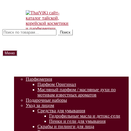
Перейти
Перейти
к
к
навигации
содержимому
Искать:
Поиск
Меню
ГЛАВНАЯ
АКЦИИ
КАТАЛОГ ТОВАРОВ
Парфюмерия
Парфюм Оригинал
Масляный парфюм / масляные духи по
мотивам известных ароматов
Подарочные наборы
Уход за лицом
Средства для умывания
Гидрофильные масла и детокс-гели
Пенки и гели для умывания
Скрабы и пилинги для лица