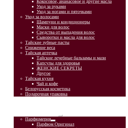
Кокосовое, ананасовое и другие масла
Уход за руками
Уход за ногами и пяточками
Уход за волосами
Шампуни и кондиционеры
Маски для волос
Средства от выпадения волос
Сыворотки и масла для волос
Тайские зубные пасты
Снижение веса
Тайская аптечка
Тайские лечебные бальзамы и мази
Капсулы для здоровья
ЖЕНСКИЕ СЕКРЕТЫ
Другое
Тайская кухня
Чай и кофе
Белорусская косметика
Подарочная упаковка
ГЛАВНАЯ
АКЦИИ
КАТАЛОГ ТОВАРОВ
Развернутое
Парфюмерия
вложенное
Развернутое
Парфюм Оригинал
меню
вложенное