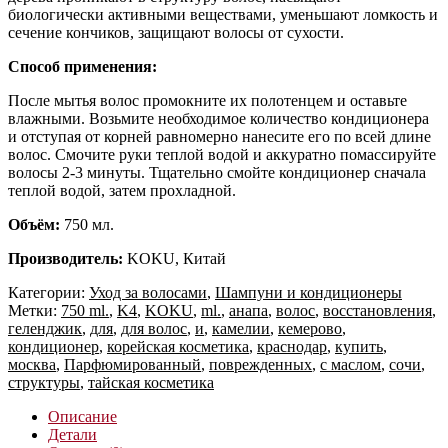
биологически активными веществами, уменьшают ломкость и
сечение кончиков, защищают волосы от сухости.
Способ применения:
После мытья волос промокните их полотенцем и оставьте
влажными. Возьмите необходимое количество кондиционера
и отступая от корней равномерно нанесите его по всей длине
волос. Смочите руки теплой водой и аккуратно помассируйте
волосы 2-3 минуты. Тщательно смойте кондиционер сначала
теплой водой, затем прохладной.
Объём:
750 мл.
Производитель:
KOKU, Китай
Категории:
Уход за волосами
,
Шампуни и кондиционеры
Метки:
750 ml.
,
K4
,
KOKU
,
ml.
,
анапа
,
волос
,
восстановления
,
геленджик
,
для
,
для волос
,
и
,
камелии
,
кемерово
,
кондиционер
,
корейская косметика
,
краснодар
,
купить
,
москва
,
Парфюмированный
,
поврежденных
,
с маслом
,
сочи
,
структуры
,
тайская косметика
Описание
Детали