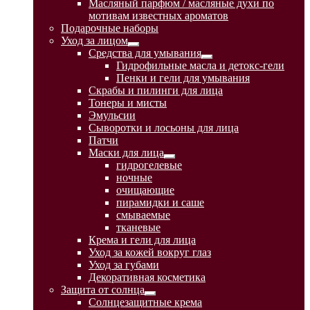
Масляный парфюм / масляные духи по
меню
мотивам известных ароматов
Подарочные наборы
Уход за лицом
Развернутое
Средства для умывания
вложенное
Развернутое
Гидрофильные масла и детокс-гели
меню
вложенное
Пенки и гели для умывания
меню
Скрабы и пилинги для лица
Тонеры и мисты
Эмульсии
Сыворотки и лосьоны для лица
Патчи
Маски для лица
Развернутое
гидрогелевые
вложенное
ночные
меню
очищающие
пирамидки и саше
смываемые
тканевые
Крема и гели для лица
Уход за кожей вокруг глаз
Уход за губами
Декоративная косметика
Защита от солнца
Развернутое
Солнцезащитные крема
вложенное