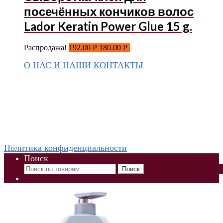
посечённых кончиков волос
Lador Keratin Power Glue 15 g.
Распродажа!
192.00
Р
180.00
Р
О НАС И НАШИ КОНТАКТЫ
Подписаться на ThaiVIKI.ru в
социальных сетях
vkontakte
odnoklassniki
instagram
telegram
WhatsApp +79832509455 Елена
ThaiViKi сайт-каталог тайской, корейской косметики и
парфюмерии
Политика конфиденциальности
Поиск
Искать:
Поиск