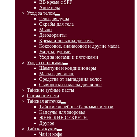
BB крема с SPF
меню
Алое вера
Уход за телом
Развернутое
Гели для душа
вложенное
Скрабы для тела
меню
Мыло
Дезодоранты
Крема и лосьоны для тела
Кокосовое, ананасовое и другие масла
Уход за руками
Уход за ногами и пяточками
Уход за волосами
Развернутое
Шампуни и кондиционеры
вложенное
Маски для волос
меню
Средства от выпадения волос
Сыворотки и масла для волос
Тайские зубные пасты
Снижение веса
Тайская аптечка
Развернутое
Тайские лечебные бальзамы и мази
вложенное
Капсулы для здоровья
меню
ЖЕНСКИЕ СЕКРЕТЫ
Другое
Тайская кухня
Развернутое
Чай и кофе
вложенное