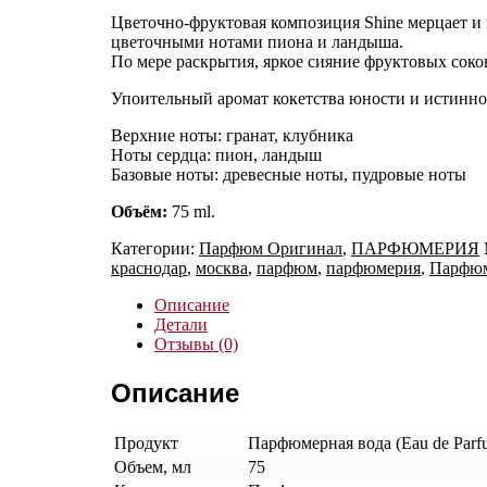
Цветочно-фруктовая композиция Shine мерцает и 
цветочными нотами пиона и ландыша.
По мере раскрытия, яркое сияние фруктовых соков
Упоительный аромат кокетства юности и истинно
Верхние ноты: гранат, клубника
Ноты сердца: пион, ландыш
Базовые ноты: древесные ноты, пудровые ноты
Объём:
75 ml.
Категории:
Парфюм Оригинал
,
ПАРФЮМЕРИЯ
краснодар
,
москва
,
парфюм
,
парфюмерия
,
Парфюм
Описание
Детали
Отзывы (0)
Описание
Продукт
Парфюмерная вода (Eau de Parf
Объем, мл
75