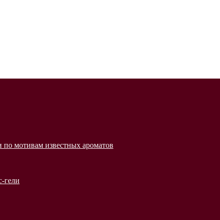
 по мотивам известных ароматов
с-гели