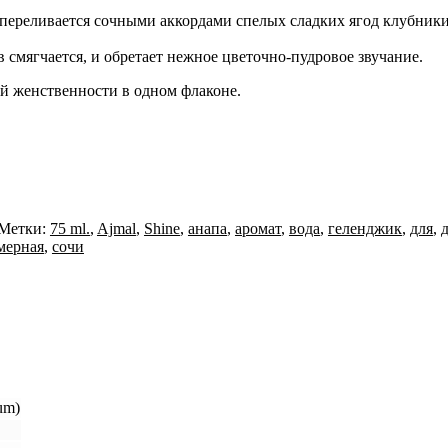
переливается сочными аккордами спелых сладких ягод клубники
 смягчается, и обретает нежное цветочно-пудровое звучание.
й женственности в одном флаконе.
Метки:
75 ml.
,
Ajmal
,
Shine
,
анапа
,
аромат
,
вода
,
геленджик
,
для
,
ерная
,
сочи
um)