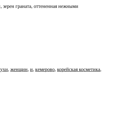
, зерен граната, оттененная нежными
духи
,
женщин
,
и
,
кемерово
,
корейская косметика
,