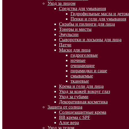
Уход за лицом
Средства для умывания
Гидрофильные масла и деток
Пенки и гели для умывания
Скрабы и пилинги для лица
Тонеры и мисты
Эмульсии
Сыворотки и лосьоны для лица
Патчи
Маски для лица
гидрогелевые
ночные
очищающие
пирамидки и саше
смываемые
тканевые
Крема и гели для лица
Уход за кожей вокруг глаз
Уход за губами
Декоративная косметика
Защита от солнца
Солнцезащитные крема
BB крема с SPF
Алое вера
Уход за телом