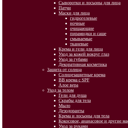
Сыворотки и лосьоны для лица
Патчи
Маски для лица
гидрогелевые
ночные
очищающие
пирамидки и саше
смываемые
тканевые
Крема и гели для лица
Уход за кожей вокруг глаз
Уход за губами
Декоративная косметика
Защита от солнца
Солнцезащитные крема
BB крема с SPF
Алое вера
Уход за телом
Гели для душа
Скрабы для тела
Мыло
Дезодоранты
Крема и лосьоны для тела
Кокосовое, ананасовое и другие ма
Уход за руками