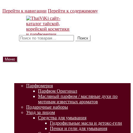
Перейти к навигации
Перейти к содержимому
Искать:
Поиск
Меню
ГЛАВНАЯ
АКЦИИ
КАТАЛОГ ТОВАРОВ
Парфюмерия
Парфюм Оригинал
Масляный парфюм / масляные духи по
мотивам известных ароматов
Подарочные наборы
Уход за лицом
Средства для умывания
Гидрофильные масла и детокс-гели
Пенки и гели для умывания