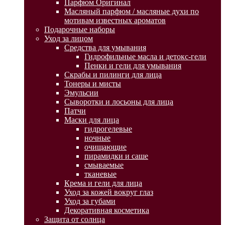
Парфюм Оригинал
Масляный парфюм / масляные духи по
мотивам известных ароматов
Подарочные наборы
Уход за лицом
Средства для умывания
Гидрофильные масла и детокс-гели
Пенки и гели для умывания
Скрабы и пилинги для лица
Тонеры и мисты
Эмульсии
Сыворотки и лосьоны для лица
Патчи
Маски для лица
гидрогелевые
ночные
очищающие
пирамидки и саше
смываемые
тканевые
Крема и гели для лица
Уход за кожей вокруг глаз
Уход за губами
Декоративная косметика
Защита от солнца