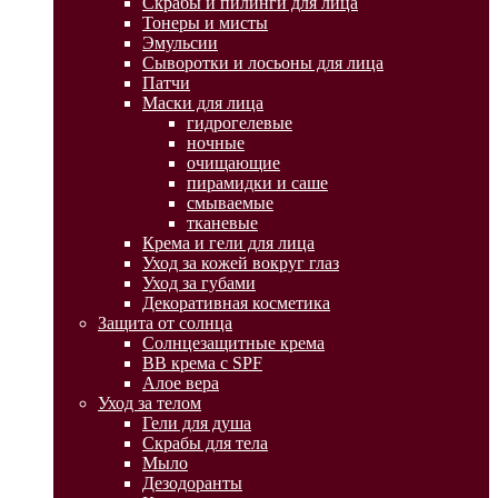
Скрабы и пилинги для лица
Тонеры и мисты
Эмульсии
Сыворотки и лосьоны для лица
Патчи
Маски для лица
гидрогелевые
ночные
очищающие
пирамидки и саше
смываемые
тканевые
Крема и гели для лица
Уход за кожей вокруг глаз
Уход за губами
Декоративная косметика
Защита от солнца
Солнцезащитные крема
BB крема с SPF
Алое вера
Уход за телом
Гели для душа
Скрабы для тела
Мыло
Дезодоранты