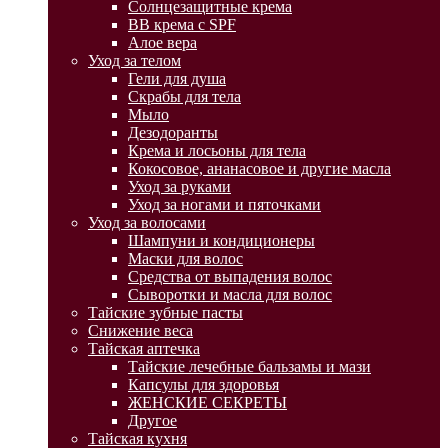
Солнцезащитные крема
BB крема с SPF
Алое вера
Уход за телом
Гели для душа
Скрабы для тела
Мыло
Дезодоранты
Крема и лосьоны для тела
Кокосовое, ананасовое и другие масла
Уход за руками
Уход за ногами и пяточками
Уход за волосами
Шампуни и кондиционеры
Маски для волос
Средства от выпадения волос
Сыворотки и масла для волос
Тайские зубные пасты
Снижение веса
Тайская аптечка
Тайские лечебные бальзамы и мази
Капсулы для здоровья
ЖЕНСКИЕ СЕКРЕТЫ
Другое
Тайская кухня