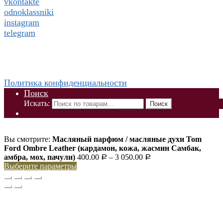
vkontakte
odnoklassniki
instagram
telegram
WhatsApp +79832509455 Елена
ThaiViKi сайт-каталог тайской, корейской косметики и
парфюмерии
Политика конфиденциальности
Поиск
Искать:
Поиск
Вы смотрите:
Масляный парфюм / масляные духи Tom
Ford Ombre Leather (кардамон, кожа, жасмин Самбак,
амбра, мох, пачули)
400.00
–
3 050.00
Р
Р
Выберите параметры