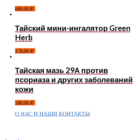
600.00
Р
Тайский мини-ингалятор Green
Herb
170.00
Р
Тайская мазь 29А против
псориаза и других заболеваний
кожи
180.00
Р
О НАС И НАШИ КОНТАКТЫ
Подписаться на ThaiVIKI.ru в
социальных сетях