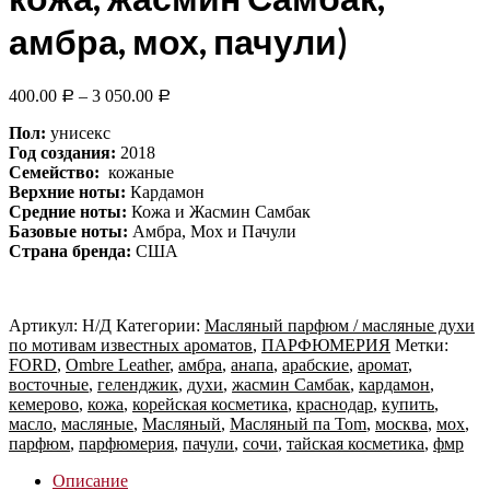
амбра, мох, пачули)
400.00
–
3 050.00
Р
Р
Пол:
унисекс
Год создания:
2018
Семейство:
кожаные
Верхние ноты:
Кардамон
Средние ноты:
Кожа и Жасмин Самбак
Базовые ноты:
Амбра, Мох и Пачули
Страна бренда:
США
Артикул:
Н/Д
Категории:
Масляный парфюм / масляные духи
по мотивам известных ароматов
,
ПАРФЮМЕРИЯ
Метки:
FORD
,
Ombre Leather
,
амбра
,
анапа
,
арабские
,
аромат
,
восточные
,
геленджик
,
духи
,
жасмин Самбак
,
кардамон
,
кемерово
,
кожа
,
корейская косметика
,
краснодар
,
купить
,
масло
,
масляные
,
Масляный
,
Масляный па Tom
,
москва
,
мох
,
парфюм
,
парфюмерия
,
пачули
,
сочи
,
тайская косметика
,
фмр
Описание