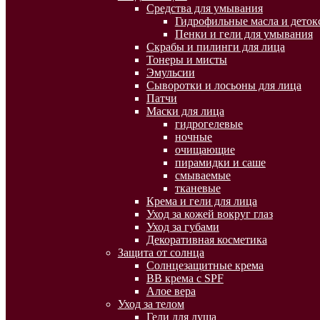
Средства для умывания
Гидрофильные масла и деток
Пенки и гели для умывания
Скрабы и пилинги для лица
Тонеры и мисты
Эмульсии
Сыворотки и лосьоны для лица
Патчи
Маски для лица
гидрогелевые
ночные
очищающие
пирамидки и саше
смываемые
тканевые
Крема и гели для лица
Уход за кожей вокруг глаз
Уход за губами
Декоративная косметика
Защита от солнца
Солнцезащитные крема
BB крема с SPF
Алое вера
Уход за телом
Гели для душа