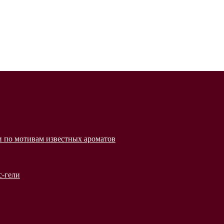
 по мотивам известных ароматов
с-гели