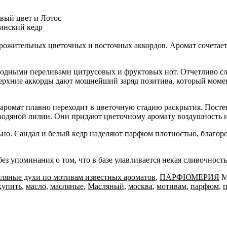
вый цвет и Лотос
инский кедр
ожительных цветочных и восточных аккордов. Аромат сочетает
 водными переливами цитрусовых и фруктовых нот. Отчетливо 
рхние аккорды дают мощнейший заряд позитива, который момен
 аромат плавно переходит в цветочную стадию раскрытия. Посте
 водяной лилии. Они придают цветочному аромату воздушность 
ьно. Сандал и белый кедр наделяют парфюм плотностью, благоро
 упоминания о том, что в базе улавливается некая сливочность,
ляные духи по мотивам известных ароматов
,
ПАРФЮМЕРИЯ
М
купить
,
масло
,
масляные
,
Масляный
,
москва
,
мотивам
,
парфюм
,