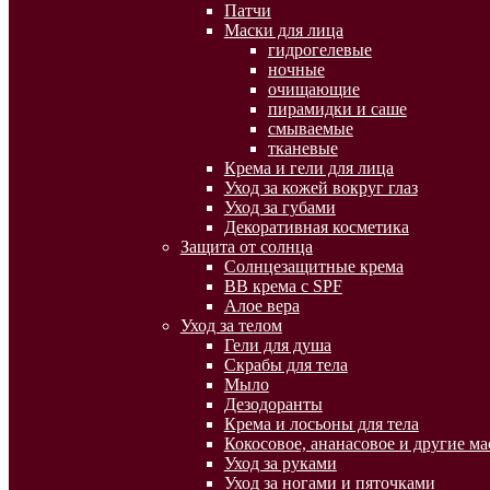
Патчи
Маски для лица
гидрогелевые
ночные
очищающие
пирамидки и саше
смываемые
тканевые
Крема и гели для лица
Уход за кожей вокруг глаз
Уход за губами
Декоративная косметика
Защита от солнца
Солнцезащитные крема
BB крема с SPF
Алое вера
Уход за телом
Гели для душа
Скрабы для тела
Мыло
Дезодоранты
Крема и лосьоны для тела
Кокосовое, ананасовое и другие ма
Уход за руками
Уход за ногами и пяточками