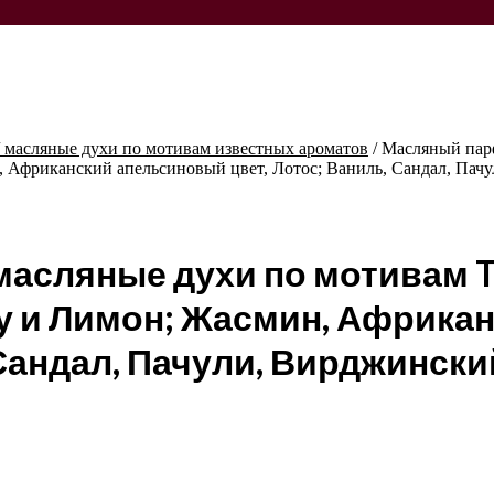
масляные духи по мотивам известных ароматов
/
Масляный парф
 Африканский апельсиновый цвет, Лотос; Ваниль, Сандал, Пачу
асляные духи по мотивам Tr
у и Лимон; Жасмин, Африка
 Сандал, Пачули, Вирджински