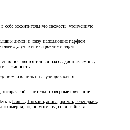
 в себе восхитительную свежесть, утонченную
слышны лимон и юдзу, наделяющие парфюм
тально улучшает настроение и дарит
пенно появляется тончайшая сладость жасмина,
и изысканность.
дством, а ваниль и пачули добавляют
 которая соблазнительно завершает звучание.
етки:
Donna
,
Trussardi
,
анапа
,
аромат
,
геленджик
,
парфюмерия
,
по
,
по мотивам
,
сочи
,
тайская