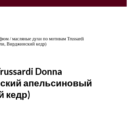
юм / масляные духи по мотивам Trussardi
ли, Вирджинский кедр)
ussardi Donna
нский апельсиновый
й кедр)