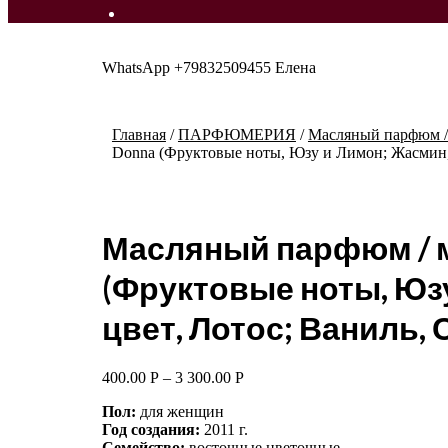
WhatsApp +79832509455 Елена
Главная
/
ПАРФЮМЕРИЯ
/
Масляный парфюм / 
Donna (Фруктовые ноты, Юзу и Лимон; Жасмин,
Масляный парфюм / м
(Фруктовые ноты, Юз
цвет, Лотос; Ваниль,
400.00
Р
–
3 300.00
Р
Пол:
для женщин
Год создания:
2011 г.
Семейство:
восточные цветочные