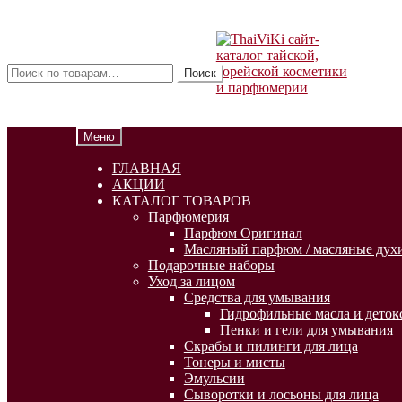
Перейти
Перейти
к
к
Искать:
навигации
содержимому
Поиск
Меню
ГЛАВНАЯ
АКЦИИ
КАТАЛОГ ТОВАРОВ
Парфюмерия
Парфюм Оригинал
Масляный парфюм / масляные духи
Подарочные наборы
Уход за лицом
Средства для умывания
Гидрофильные масла и деток
Пенки и гели для умывания
Скрабы и пилинги для лица
Тонеры и мисты
Эмульсии
Сыворотки и лосьоны для лица