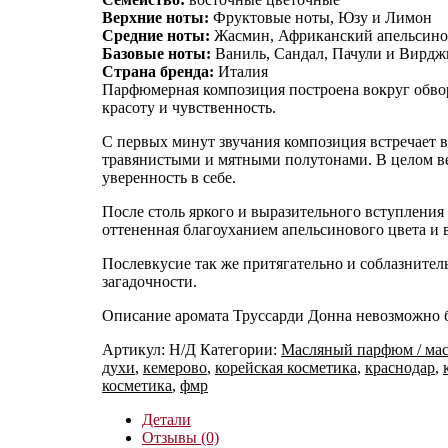
Верхние ноты:
Фруктовые ноты, Юзу и Лимон
Средние ноты:
Жасмин, Африканский апельсино
Базовые ноты:
Ваниль, Сандал, Пачули и Вирдж
Страна бренда:
Италия
Парфюмерная композиция построена вокруг обвор
красоту и чувственность.
С первых минут звучания композиция встречает
травянистыми и мятными полутонами. В целом ве
уверенность в себе.
После столь яркого и выразительного вступления
оттененная благоуханием апельсинового цвета и
Послевкусие так же притягательно и соблазнител
загадочности.
Описание аромата Труссарди Донна невозможно без
Артикул:
Н/Д
Категории:
Масляный парфюм / мас
духи
,
кемерово
,
корейская косметика
,
краснодар
,
косметика
,
фмр
Детали
Отзывы (0)