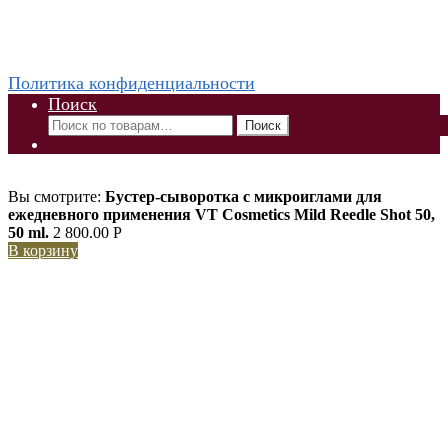
vkontakte
odnoklassniki
instagram
telegram
WhatsApp +79832509455 Елена
ThaiViKi сайт-каталог тайской, корейской косметики и
парфюмерии
Политика конфиденциальности
Поиск
Искать:
Поиск
Вы смотрите:
Бустер-сыворотка с микроиглами для
ежедневного применения VT Cosmetics Mild Reedle Shot 50,
50 ml.
2 800.00
Р
В корзину