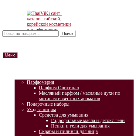
Перейти
Перейти
к
к
навигации
содержимому
Искать:
Поиск
Меню
ГЛАВНАЯ
АКЦИИ
КАТАЛОГ ТОВАРОВ
Парфюмерия
Парфюм Оригинал
Масляный парфюм / масляные духи по
мотивам известных ароматов
Подарочные наборы
Уход за лицом
Средства для умывания
Гидрофильные масла и детокс-гели
Пенки и гели для умывания
Скрабы и пилинги для лица