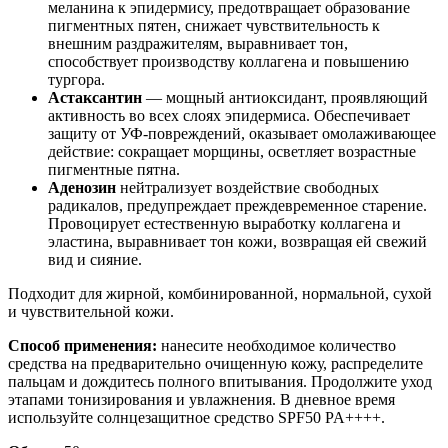
меланина к эпидермису, предотвращает образование
пигментных пятен, снижает чувствительность к
внешним раздражителям, выравнивает тон,
способствует производству коллагена и повышению
тургора.
Астаксантин
— мощный антиоксидант, проявляющий
активность во всех слоях эпидермиса. Обеспечивает
защиту от УФ-повреждений, оказывает омолаживающее
действие: сокращает морщины, осветляет возрастные
пигментные пятна.
Аденозин
нейтрализует воздействие свободных
радикалов, предупреждает преждевременное старение.
Провоцирует естественную выработку коллагена и
эластина, выравнивает тон кожи, возвращая ей свежий
вид и сияние.
Подходит для жирной, комбинированной, нормальной, сухой
и чувствительной кожи.
Способ применения:
нанесите необходимое количество
средства на предварительно очищенную кожу, распределите
пальцам и дождитесь полного впитывания. Продолжите уход
этапами тонизирования и увлажнения. В дневное время
используйте солнцезащитное средство SPF50 PA++++.