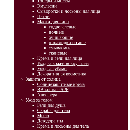
Тонеры и мисты
Эмульсии
Сыворотки и лосьоны для лица
Патчи
Маски для лица
гидрогелевые
ночные
очищающие
пирамидки и саше
смываемые
тканевые
Крема и гели для лица
Уход за кожей вокруг глаз
Уход за губами
Декоративная косметика
Защита от солнца
Солнцезащитные крема
BB крема с SPF
Алое вера
Уход за телом
Гели для душа
Скрабы для тела
Мыло
Дезодоранты
Крема и лосьоны для тела