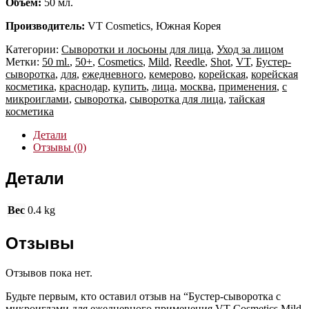
Объем:
50 мл.
Производитель:
VT Cosmetics, Южная Корея
Категории:
Сыворотки и лосьоны для лица
,
Уход за лицом
Метки:
50 ml.
,
50+
,
Cosmetics
,
Mild
,
Reedle
,
Shot
,
VT
,
Бустер-
сыворотка
,
для
,
ежедневного
,
кемерово
,
корейская
,
корейская
косметика
,
краснодар
,
купить
,
лица
,
москва
,
применения
,
с
микроиглами
,
сыворотка
,
сыворотка для лица
,
тайская
косметика
Детали
Отзывы (0)
Детали
Вес
0.4 kg
Отзывы
Отзывов пока нет.
Будьте первым, кто оставил отзыв на “Бустер-сыворотка с
микроиглами для ежедневного применения VT Cosmetics Mild