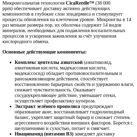
Микроигольчатая технология
CicaReedle™
(38 000
ppm) обеспечивает доставку активно действующих
компонентов в глубокие слои эпидермиса и стимулирует
процессы обновления на клеточном уровне. Микроиглы в 14
раз меньше размера пор, их оболочка содержит 14 видов
минералов, необходимых для подавления воспалительных
процессов и ускорения заживления за счёт улучшения
кислородного обмена.
Основные действующие компоненты:
Комплекс центеллы азиатской
(азиатикозид,
азиатиковая кислота, мадекассовая кислота,
мадекассосид) обладает противовоспалительным и
ранозаживляющим действием, способствует
восстановлению барьерных свойств и удержанию влаги,
снижает чувствительность. Оказывает
сосудоукрепляющее действие, уменьшает отеки,
осуществляет профилактику купероза.
Экстракт зелёного прополиса
предупреждает
образование акне, восстанавливает гидролипидный
баланс, укрепляет защитный барьер и снижает степень
агрессивного воздействия внешних факторов. Борется с
шелушениями и сухостью, питает и смягчает.
Ниацинамид (витамин B3)
замедляет доставку