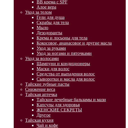
BB крема с SPF
Алое вера
Уход за телом
Гели для душа
Скрабы для тела
Мыло
Дезодоранты
Крема и лосьоны для тела
Кокосовое, ананасовое и другие масла
Уход за руками
Уход за ногами и пяточками
Уход за волосами
Шампуни и кондиционеры
Маски для волос
Средства от выпадения волос
Сыворотки и масла для волос
Тайские зубные пасты
Снижение веса
Тайская аптечка
Тайские лечебные бальзамы и мази
Капсулы для здоровья
ЖЕНСКИЕ СЕКРЕТЫ
Другое
Тайская кухня
Чай и кофе