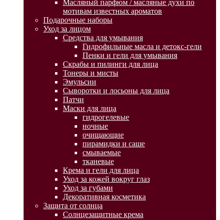
Масляный парфюм / масляные духи по
мотивам известных ароматов
Подарочные наборы
Уход за лицом
Средства для умывания
Гидрофильные масла и детокс-гели
Пенки и гели для умывания
Скрабы и пилинги для лица
Тонеры и мисты
Эмульсии
Сыворотки и лосьоны для лица
Патчи
Маски для лица
гидрогелевые
ночные
очищающие
пирамидки и саше
смываемые
тканевые
Крема и гели для лица
Уход за кожей вокруг глаз
Уход за губами
Декоративная косметика
Защита от солнца
Солнцезащитные крема