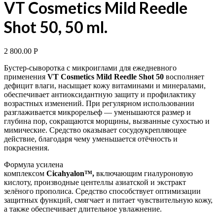
VT Cosmetics Mild Reedle
Shot 50, 50 ml.
2 800.00
Р
Бустер-сыворотка с микроиглами для ежедневного
применения
VT Cosmetics Mild Reedle Shot 50
восполняет
дефицит влаги, насыщает кожу витаминами и минералами,
обеспечивает антиоксидантную защиту и профилактику
возрастных изменений. При регулярном использовании
разглаживается микрорельеф — уменьшаются размер и
глубина пор, сокращаются морщины, вызванные сухостью и
мимические. Средство оказывает сосудоукрепляющее
действие, благодаря чему уменьшается отёчность и
покраснения.
Формула усилена
комплексом
Cicahyalon™,
включающим гиалуроновую
кислоту, производные центеллы азиатской и экстракт
зелёного прополиса. Средство способствует оптимизации
защитных функций, смягчает и питает чувствительную кожу,
а также обеспечивает длительное увлажнение.