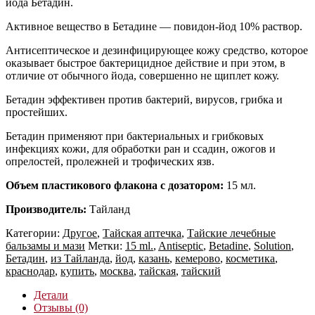
йода Бетадин.
Активное вещество в Бетадине — повидон-йод 10% раствор.
Антисептическое и дезинфицирующее кожу средство, которое
оказывает быстрое бактерицидное действие и при этом, в
отличие от обычного йода, совершенно не щиплет кожу.
Бетадин эффективен против бактерий, вирусов, грибка и
простейших.
Бетадин применяют при бактериальных и грибковых
инфекциях кожи, для обработки ран и ссадин, ожогов и
опрелостей, пролежней и трофических язв.
Объем пластикового флакона с дозатором:
15 мл.
Производитель:
Тайланд
Категории:
Другое
,
Тайская аптечка
,
Тайские лечебные
бальзамы и мази
Метки:
15 ml.
,
Antiseptic
,
Betadine
,
Solution
,
Бетадин
,
из Тайланда
,
йод
,
казань
,
кемерово
,
косметика
,
краснодар
,
купить
,
москва
,
тайская
,
тайский
Детали
Отзывы (0)