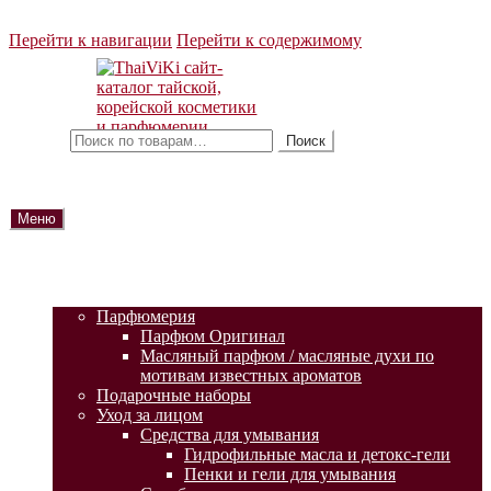
Перейти к навигации
Перейти к содержимому
Искать:
Поиск
Меню
ГЛАВНАЯ
АКЦИИ
КАТАЛОГ ТОВАРОВ
Парфюмерия
Парфюм Оригинал
Масляный парфюм / масляные духи по
мотивам известных ароматов
Подарочные наборы
Уход за лицом
Средства для умывания
Гидрофильные масла и детокс-гели
Пенки и гели для умывания