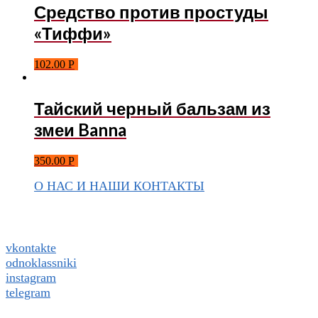
Средство против простуды
«Тиффи»
102.00
Р
Тайский черный бальзам из
змеи Banna
350.00
Р
О НАС И НАШИ КОНТАКТЫ
Подписаться на ThaiVIKI.ru в
социальных сетях
vkontakte
odnoklassniki
instagram
telegram