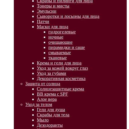
Скрабы и пилинги для лица
Тонеры и мисты
Эмульсии
Сыворотки и лосьоны для лица
Патчи
Маски для лица
гидрогелевые
ночные
очищающие
пирамидки и саше
смываемые
тканевые
Крема и гели для лица
Уход за кожей вокруг глаз
Уход за губами
Декоративная косметика
Защита от солнца
Солнцезащитные крема
BB крема с SPF
Алое вера
Уход за телом
Гели для душа
Скрабы для тела
Мыло
Дезодоранты