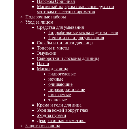
Парфюм Оригинал
Масляный парфюм / масляные духи по
мотивам известных ароматов
Подарочные наборы
Уход за лицом
Средства для умывания
Гидрофильные масла и детокс-гели
Пенки и гели для умывания
Скрабы и пилинги для лица
Тонеры и мисты
Эмульсии
Сыворотки и лосьоны для лица
Патчи
Маски для лица
гидрогелевые
ночные
очищающие
пирамидки и саше
смываемые
тканевые
Крема и гели для лица
Уход за кожей вокруг глаз
Уход за губами
Декоративная косметика
Защита от солнца