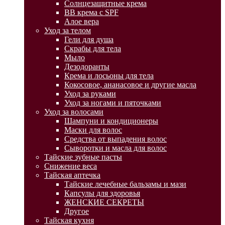
Солнцезащитные крема
BB крема с SPF
Алое вера
Уход за телом
Гели для душа
Скрабы для тела
Мыло
Дезодоранты
Крема и лосьоны для тела
Кокосовое, ананасовое и другие масла
Уход за руками
Уход за ногами и пяточками
Уход за волосами
Шампуни и кондиционеры
Маски для волос
Средства от выпадения волос
Сыворотки и масла для волос
Тайские зубные пасты
Снижение веса
Тайская аптечка
Тайские лечебные бальзамы и мази
Капсулы для здоровья
ЖЕНСКИЕ СЕКРЕТЫ
Другое
Тайская кухня