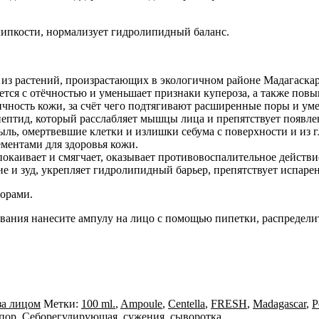
 липкости, нормализует гидролипидный баланс.
 из растений, произрастающих в экологичном районе Мадагаскар
рется с отёчностью и уменьшает признаки купероза, а также повы
чность кожи, за счёт чего подтягивают расширенные поры и ум
ептид, который расслабляет мышцы лица и препятствует появ
пыль, омертвевшие клетки и излишки себума с поверхности и из 
ментами для здоровья кожи.
покаивает и смягчает, оказывает противовоспалительное действ
е и зуд, укрепляет гидролипидный барьер, препятствует испаре
орами.
вания нанесите ампулу на лицо с помощью пипетки, распредели
за лицом
Метки:
100 ml.
,
Ampoule
,
Centella
,
FRESH
,
Madagascar
,
P
пор
,
Себорегулирующая
,
сужения
,
сыворотка