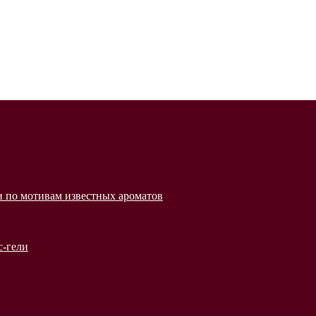
 по мотивам известных ароматов
с-гели