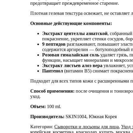
предотвращает преждевременное старение.
Плотная гелевая текстура освежает, не оставляет
Основные действующие компоненты:
Экстракт центеллы азиатской
, собранный
покраснение, укрепляет стенки сосудов, бо
9 пептидов
разглаживают, повышают эласти
содержится аргирелин — ботулоподобный п
Розовая гималайская соль
удаляет грязь, 
функции, насыщает минералами и микроэле
Экстракт листьев алоэ вера
увлажняет, ус
Пантенол
(витамин B5)
снимает покраснени
Подходит для всех типов кожи с расширенными п
Способ применения:
после очищения и тонизиро
уход.
Объем:
100 ml.
Производитель:
SKIN1004, Южная Корея
Категории:
Сыворотки и лосьоны для лица
,
Уход 
корейская
,
косметика
,
краснодар
,
купить
,
москва
,