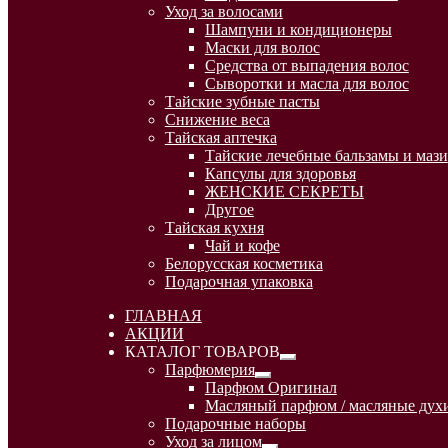
Уход за волосами
Шампуни и кондиционеры
Маски для волос
Средства от выпадения волос
Сыворотки и масла для волос
Тайские зубные пасты
Снижение веса
Тайская аптечка
Тайские лечебные бальзамы и мази
Капсулы для здоровья
ЖЕНСКИЕ СЕКРЕТЫ
Другое
Тайская кухня
Чай и кофе
Белорусская косметика
Подарочная упаковка
ГЛАВНАЯ
АКЦИИ
КАТАЛОГ ТОВАРОВ
Развернутое
Парфюмерия
вложенное
Развернутое
Парфюм Оригинал
меню
вложенное
Масляный парфюм / масляные духи
меню
Подарочные наборы
Уход за лицом