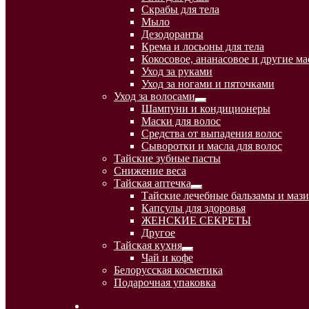
вложенное
Скрабы для тела
меню
Мыло
Дезодоранты
Крема и лосьоны для тела
Кокосовое, ананасовое и другие ма
Уход за руками
Уход за ногами и пяточками
Уход за волосами
Развернутое
Шампуни и кондиционеры
вложенное
Маски для волос
меню
Средства от выпадения волос
Сыворотки и масла для волос
Тайские зубные пасты
Снижение веса
Тайская аптечка
Развернутое
Тайские лечебные бальзамы и мази
вложенное
Капсулы для здоровья
меню
ЖЕНСКИЕ СЕКРЕТЫ
Другое
Тайская кухня
Развернутое
Чай и кофе
вложенное
Белорусская косметика
меню
Подарочная упаковка