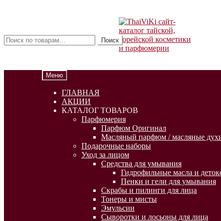
Перейти
Перейти
к
к
Искать:
навигации
содержимому
Поиск
Меню
ГЛАВНАЯ
АКЦИИ
КАТАЛОГ ТОВАРОВ
Парфюмерия
Парфюм Оригинал
Масляный парфюм / масляные духи
Подарочные наборы
Уход за лицом
Средства для умывания
Гидрофильные масла и деток
Пенки и гели для умывания
Скрабы и пилинги для лица
Тонеры и мисты
Эмульсии
Сыворотки и лосьоны для лица