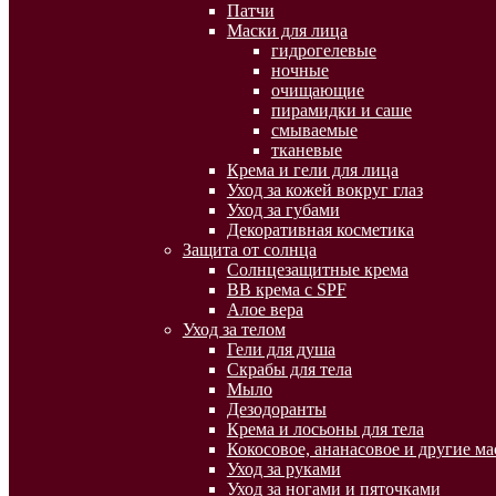
Патчи
Маски для лица
гидрогелевые
ночные
очищающие
пирамидки и саше
смываемые
тканевые
Крема и гели для лица
Уход за кожей вокруг глаз
Уход за губами
Декоративная косметика
Защита от солнца
Солнцезащитные крема
BB крема с SPF
Алое вера
Уход за телом
Гели для душа
Скрабы для тела
Мыло
Дезодоранты
Крема и лосьоны для тела
Кокосовое, ананасовое и другие ма
Уход за руками
Уход за ногами и пяточками