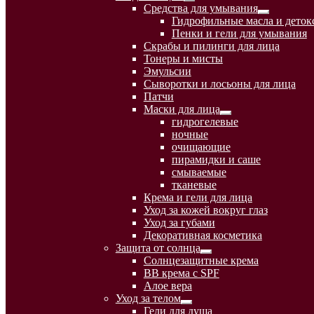
Развернутое
Средства для умывания
вложенное
Развернуто
Гидрофильные масла и деток
меню
вложенное
Пенки и гели для умывания
меню
Скрабы и пилинги для лица
Тонеры и мисты
Эмульсии
Сыворотки и лосьоны для лица
Патчи
Маски для лица
Развернутое
гидрогелевые
вложенное
ночные
меню
очищающие
пирамидки и саше
смываемые
тканевые
Крема и гели для лица
Уход за кожей вокруг глаз
Уход за губами
Декоративная косметика
Защита от солнца
Развернутое
Солнцезащитные крема
вложенное
BB крема с SPF
меню
Алое вера
Уход за телом
Развернутое
Гели для душа