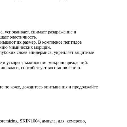
а, успокаивает, снимает раздражение и
шает эластичность.
еньшают их размер. В комплексе пептидов
лению мимических морщин.
глубоких слоёв эпидермиса, укрепляет защитные
ие и ускоряет заживление микроповреждений.
нию влаги, способствует восстановлению.
те по коже, дождитесь впитывания и продолжайте
oremizing
,
SKIN1004
,
ампула
,
для
,
кемерово
,