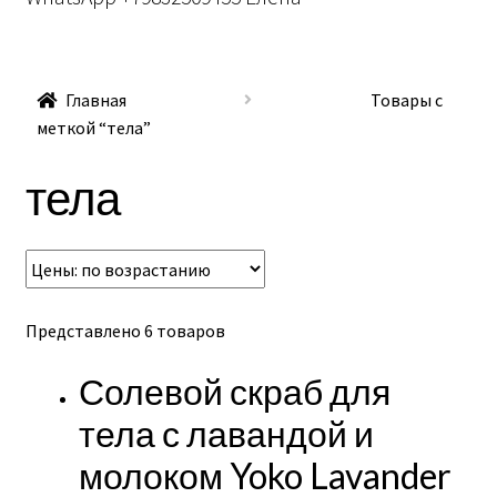
вложен
меню
Главная
Товары с
меткой “тела”
тела
Представлено 6 товаров
Солевой скраб для
тела с лавандой и
молоком Yoko Lavander