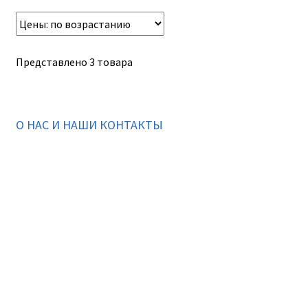
Представлено 3 товара
О НАС И НАШИ КОНТАКТЫ
Подписаться на ThaiVIKI.ru в
социальных сетях
vkontakte
odnoklassniki
instagram
telegram
WhatsApp +79832509455 Елена