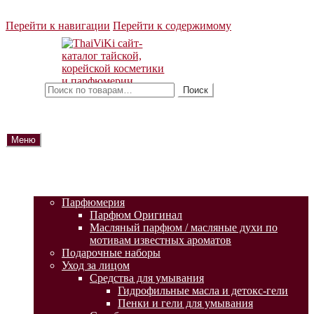
Перейти к навигации
Перейти к содержимому
Искать:
Поиск
Меню
ГЛАВНАЯ
АКЦИИ
КАТАЛОГ ТОВАРОВ
Парфюмерия
Парфюм Оригинал
Масляный парфюм / масляные духи по
мотивам известных ароматов
Подарочные наборы
Уход за лицом
Средства для умывания
Гидрофильные масла и детокс-гели
Пенки и гели для умывания