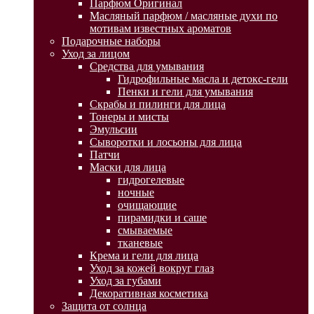
Парфюм Оригинал
Масляный парфюм / масляные духи по
мотивам известных ароматов
Подарочные наборы
Уход за лицом
Средства для умывания
Гидрофильные масла и детокс-гели
Пенки и гели для умывания
Скрабы и пилинги для лица
Тонеры и мисты
Эмульсии
Сыворотки и лосьоны для лица
Патчи
Маски для лица
гидрогелевые
ночные
очищающие
пирамидки и саше
смываемые
тканевые
Крема и гели для лица
Уход за кожей вокруг глаз
Уход за губами
Декоративная косметика
Защита от солнца