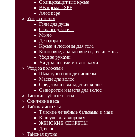
Солнцезащитные крема
BB крема с SPF
Алое вера
Уход за телом
Гели для душа
Скрабы для тела
Мыло
Дезодоранты
Крема и лосьоны для тела
Кокосовое, ананасовое и другие масла
Уход за руками
Уход за ногами и пяточками
Уход за волосами
Шампуни и кондиционеры
Маски для волос
Средства от выпадения волос
Сыворотки и масла для волос
Тайские зубные пасты
Снижение веса
Тайская аптечка
Тайские лечебные бальзамы и мази
Капсулы для здоровья
ЖЕНСКИЕ СЕКРЕТЫ
Другое
Тайская кухня