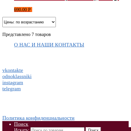
690.00
Р
Представлено 7 товаров
О НАС И НАШИ КОНТАКТЫ
Подписаться на ThaiVIKI.ru в
социальных сетях
vkontakte
odnoklassniki
instagram
telegram
WhatsApp +79832509455 Елена
ThaiViKi сайт-каталог тайской, корейской косметики и
парфюмерии
Политика конфиденциальности
Поиск
Искать:
Поиск