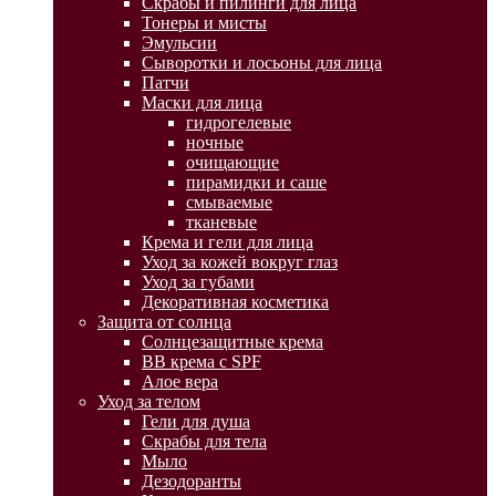
Скрабы и пилинги для лица
Тонеры и мисты
Эмульсии
Сыворотки и лосьоны для лица
Патчи
Маски для лица
гидрогелевые
ночные
очищающие
пирамидки и саше
смываемые
тканевые
Крема и гели для лица
Уход за кожей вокруг глаз
Уход за губами
Декоративная косметика
Защита от солнца
Солнцезащитные крема
BB крема с SPF
Алое вера
Уход за телом
Гели для душа
Скрабы для тела
Мыло
Дезодоранты