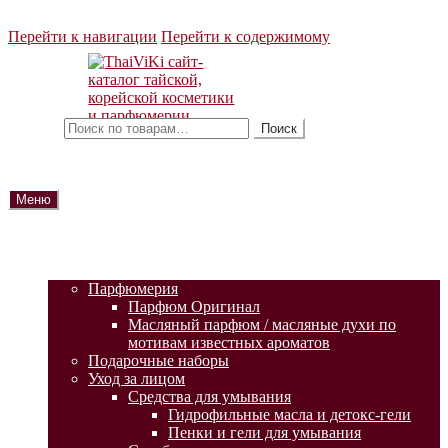
Перейти к навигации
Перейти к содержимому
Искать:
Поиск
Меню
ГЛАВНАЯ
АКЦИИ
КАТАЛОГ ТОВАРОВ
Парфюмерия
Парфюм Оригинал
Масляный парфюм / масляные духи по
мотивам известных ароматов
Подарочные наборы
Уход за лицом
Средства для умывания
Гидрофильные масла и детокс-гели
Пенки и гели для умывания