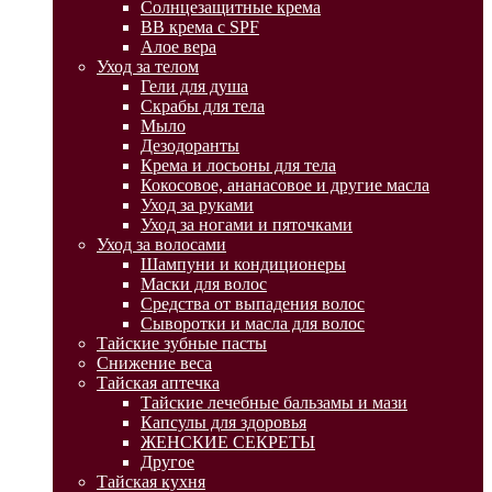
Солнцезащитные крема
BB крема с SPF
Алое вера
Уход за телом
Гели для душа
Скрабы для тела
Мыло
Дезодоранты
Крема и лосьоны для тела
Кокосовое, ананасовое и другие масла
Уход за руками
Уход за ногами и пяточками
Уход за волосами
Шампуни и кондиционеры
Маски для волос
Средства от выпадения волос
Сыворотки и масла для волос
Тайские зубные пасты
Снижение веса
Тайская аптечка
Тайские лечебные бальзамы и мази
Капсулы для здоровья
ЖЕНСКИЕ СЕКРЕТЫ
Другое
Тайская кухня