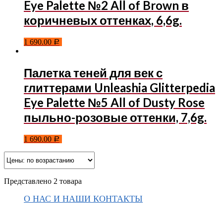
Eye Palette №2 All of Brown в
коричневых оттенках, 6,6g.
1 690.00
Р
Палетка теней для век с
глиттерами Unleashia Glitterpedia
Eye Palette №5 All of Dusty Rose
пыльно-розовые оттенки, 7,6g.
1 690.00
Р
Представлено 2 товара
О НАС И НАШИ КОНТАКТЫ
Подписаться на ThaiVIKI.ru в