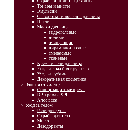
Скрабы и пилинги для лица
Тонеры и мисты
Эмульсии
Сыворотки и лосьоны для лица
Патчи
Маски для лица
гидрогелевые
ночные
очищающие
пирамидки и саше
смываемые
тканевые
Крема и гели для лица
Уход за кожей вокруг глаз
Уход за губами
Декоративная косметика
Защита от солнца
Солнцезащитные крема
BB крема с SPF
Алое вера
Уход за телом
Гели для душа
Скрабы для тела
Мыло
Дезодоранты