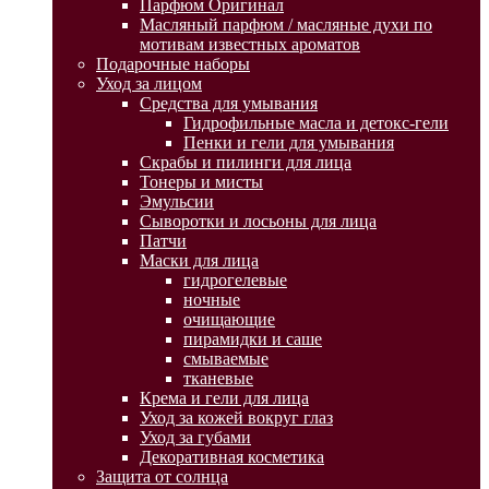
Парфюм Оригинал
Масляный парфюм / масляные духи по
мотивам известных ароматов
Подарочные наборы
Уход за лицом
Средства для умывания
Гидрофильные масла и детокс-гели
Пенки и гели для умывания
Скрабы и пилинги для лица
Тонеры и мисты
Эмульсии
Сыворотки и лосьоны для лица
Патчи
Маски для лица
гидрогелевые
ночные
очищающие
пирамидки и саше
смываемые
тканевые
Крема и гели для лица
Уход за кожей вокруг глаз
Уход за губами
Декоративная косметика
Защита от солнца