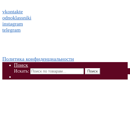
социальных сетях
vkontakte
odnoklassniki
instagram
telegram
WhatsApp +79832509455 Елена
ThaiViKi сайт-каталог тайской, корейской косметики и
парфюмерии
Политика конфиденциальности
Поиск
Искать:
Поиск