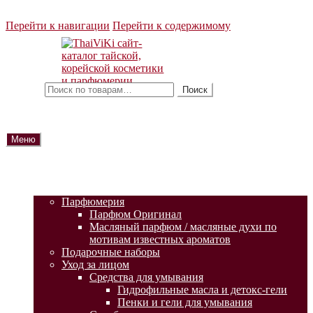
Перейти к навигации
Перейти к содержимому
Искать:
Поиск
Меню
ГЛАВНАЯ
АКЦИИ
КАТАЛОГ ТОВАРОВ
Парфюмерия
Парфюм Оригинал
Масляный парфюм / масляные духи по
мотивам известных ароматов
Подарочные наборы
Уход за лицом
Средства для умывания
Гидрофильные масла и детокс-гели
Пенки и гели для умывания