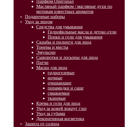
Парфюм Оригинал
Масляный парфюм / масляные духи по
мотивам известных ароматов
Подарочные наборы
Уход за лицом
Средства для умывания
Гидрофильные масла и детокс-гели
Пенки и гели для умывания
Скрабы и пилинги для лица
Тонеры и мисты
Эмульсии
Сыворотки и лосьоны для лица
Патчи
Маски для лица
гидрогелевые
ночные
очищающие
пирамидки и саше
смываемые
тканевые
Крема и гели для лица
Уход за кожей вокруг глаз
Уход за губами
Декоративная косметика
Защита от солнца