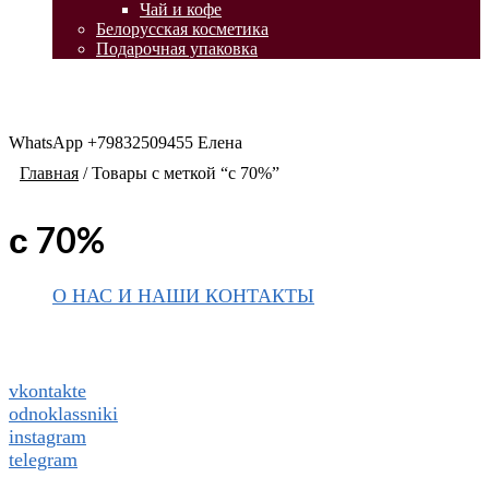
Чай и кофе
Белорусская косметика
Подарочная упаковка
WhatsApp +79832509455 Елена
Главная
/
Товары с меткой “с 70%”
с 70%
О НАС И НАШИ КОНТАКТЫ
Подписаться на ThaiVIKI.ru в
социальных сетях
vkontakte
odnoklassniki
instagram
telegram