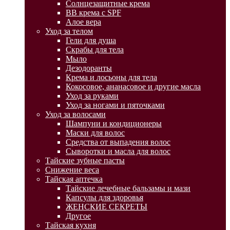
Солнцезащитные крема
BB крема с SPF
Алое вера
Уход за телом
Гели для душа
Скрабы для тела
Мыло
Дезодоранты
Крема и лосьоны для тела
Кокосовое, ананасовое и другие масла
Уход за руками
Уход за ногами и пяточками
Уход за волосами
Шампуни и кондиционеры
Маски для волос
Средства от выпадения волос
Сыворотки и масла для волос
Тайские зубные пасты
Снижение веса
Тайская аптечка
Тайские лечебные бальзамы и мази
Капсулы для здоровья
ЖЕНСКИЕ СЕКРЕТЫ
Другое
Тайская кухня