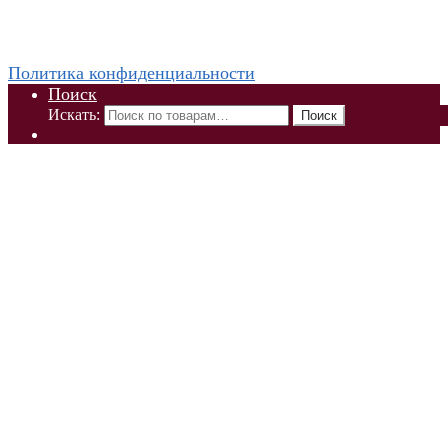
WhatsApp +79832509455 Елена
ThaiViKi сайт-каталог тайской, корейской косметики и
парфюмерии
Политика конфиденциальности
Поиск
Искать:
Поиск