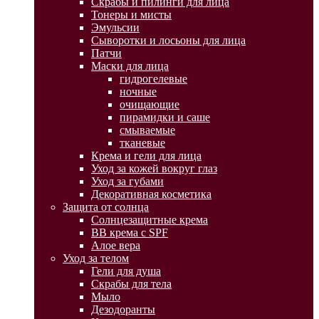
Скрабы и пилинги для лица
Тонеры и мисты
Эмульсии
Сыворотки и лосьоны для лица
Патчи
Маски для лица
гидрогелевые
ночные
очищающие
пирамидки и саше
смываемые
тканевые
Крема и гели для лица
Уход за кожей вокруг глаз
Уход за губами
Декоративная косметика
Защита от солнца
Солнцезащитные крема
BB крема с SPF
Алое вера
Уход за телом
Гели для душа
Скрабы для тела
Мыло
Дезодоранты