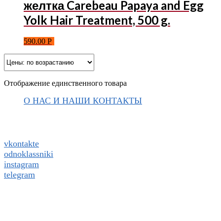
желтка Carebeau Papaya and Egg
Yolk Hair Treatment, 500 g.
590.00
Р
Отображение единственного товара
О НАС И НАШИ КОНТАКТЫ
Подписаться на ThaiVIKI.ru в
социальных сетях
vkontakte
odnoklassniki
instagram
telegram
WhatsApp +79832509455 Елена
ThaiViKi сайт-каталог тайской, корейской косметики и
парфюмерии