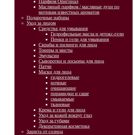
Парфюм Оригинал
Масляный парфюм / масляные духи по
мотивам известных ароматов
Подарочные наборы
Уход за лицом
Средства для умывания
Гидрофильные масла и детокс-гели
Пенки и гели для умывания
Скрабы и пилинги для лица
Тонеры и мисты
Эмульсии
Сыворотки и лосьоны для лица
Патчи
Маски для лица
гидрогелевые
ночные
очищающие
пирамидки и саше
смываемые
тканевые
Крема и гели для лица
Уход за кожей вокруг глаз
Уход за губами
Декоративная косметика
Защита от солнца