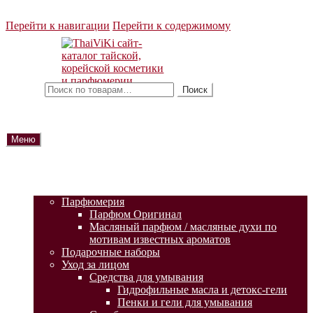
Перейти к навигации
Перейти к содержимому
Искать:
Поиск
Меню
ГЛАВНАЯ
АКЦИИ
КАТАЛОГ ТОВАРОВ
Парфюмерия
Парфюм Оригинал
Масляный парфюм / масляные духи по
мотивам известных ароматов
Подарочные наборы
Уход за лицом
Средства для умывания
Гидрофильные масла и детокс-гели
Пенки и гели для умывания