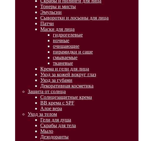
Скрабы и пилинги для лица
Тонеры и мисты
Эмульсии
Сыворотки и лосьоны для лица
Патчи
Маски для лица
гидрогелевые
ночные
очищающие
пирамидки и саше
смываемые
тканевые
Крема и гели для лица
Уход за кожей вокруг глаз
Уход за губами
Декоративная косметика
Защита от солнца
Солнцезащитные крема
BB крема с SPF
Алое вера
Уход за телом
Гели для душа
Скрабы для тела
Мыло
Дезодоранты