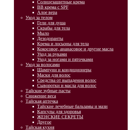
Солнцезащитные крема
BB крема с SPF
Алое вера
Уход за телом
Гели для душа
Скрабы для тела
Мыло
Дезодоранты
Крема и лосьоны для тела
Кокосовое, ананасовое и другие масла
Уход за руками
Уход за ногами и пяточками
Уход за волосами
Шампуни и кондиционеры
Маски для волос
Средства от выпадения волос
Сыворотки и масла для волос
Тайские зубные пасты
Снижение веса
Тайская аптечка
Тайские лечебные бальзамы и мази
Капсулы для здоровья
ЖЕНСКИЕ СЕКРЕТЫ
Другое
Тайская кухня