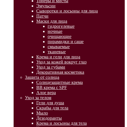
Тонеры и мисты
Эмульсии
Сыворотки и лосьоны для лица
Патчи
Маски для лица
гидрогелевые
ночные
очищающие
пирамидки и саше
смываемые
тканевые
Крема и гели для лица
Уход за кожей вокруг глаз
Уход за губами
Декоративная косметика
Защита от солнца
Солнцезащитные крема
BB крема с SPF
Алое вера
Уход за телом
Гели для душа
Скрабы для тела
Мыло
Дезодоранты
Крема и лосьоны для тела