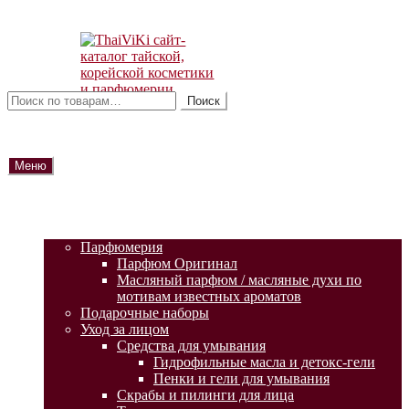
Перейти
Перейти
к
к
навигации
содержимому
Искать:
Поиск
Меню
ГЛАВНАЯ
АКЦИИ
КАТАЛОГ ТОВАРОВ
Парфюмерия
Парфюм Оригинал
Масляный парфюм / масляные духи по
мотивам известных ароматов
Подарочные наборы
Уход за лицом
Средства для умывания
Гидрофильные масла и детокс-гели
Пенки и гели для умывания
Скрабы и пилинги для лица