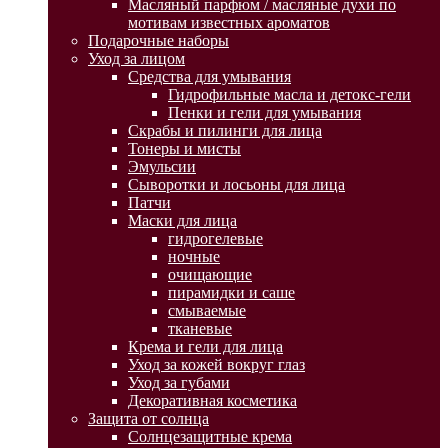
Масляный парфюм / масляные духи по
мотивам известных ароматов
Подарочные наборы
Уход за лицом
Средства для умывания
Гидрофильные масла и детокс-гели
Пенки и гели для умывания
Скрабы и пилинги для лица
Тонеры и мисты
Эмульсии
Сыворотки и лосьоны для лица
Патчи
Маски для лица
гидрогелевые
ночные
очищающие
пирамидки и саше
смываемые
тканевые
Крема и гели для лица
Уход за кожей вокруг глаз
Уход за губами
Декоративная косметика
Защита от солнца
Солнцезащитные крема