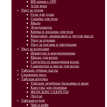
BB крема с SPF
Алое вера
Уход за телом
Гели для душа
Скрабы для тела
Мыло
Дезодоранты
Крема и лосьоны для тела
Кокосовое, ананасовое и другие масла
Уход за руками
Уход за ногами и пяточками
Уход за волосами
Шампуни и кондиционеры
Маски для волос
Средства от выпадения волос
Сыворотки и масла для волос
Тайские зубные пасты
Снижение веса
Тайская аптечка
Тайские лечебные бальзамы и мази
Капсулы для здоровья
ЖЕНСКИЕ СЕКРЕТЫ
Другое
Тайская кухня
Чай и кофе