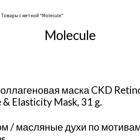
Товары с меткой “Molecule”
Molecule
ллагеновая маска CKD Retino 
& Elasticity Mask, 31 g.
/ масляные духи по мотивам M
es