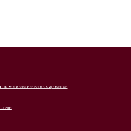
 по мотивам известных ароматов
с-гели