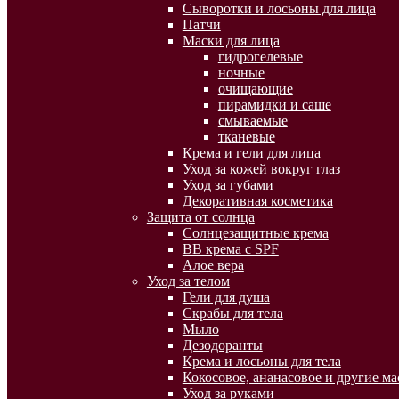
Сыворотки и лосьоны для лица
Патчи
Маски для лица
гидрогелевые
ночные
очищающие
пирамидки и саше
смываемые
тканевые
Крема и гели для лица
Уход за кожей вокруг глаз
Уход за губами
Декоративная косметика
Защита от солнца
Солнцезащитные крема
BB крема с SPF
Алое вера
Уход за телом
Гели для душа
Скрабы для тела
Мыло
Дезодоранты
Крема и лосьоны для тела
Кокосовое, ананасовое и другие ма
Уход за руками