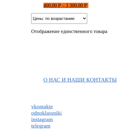
400.00
Р
–
3 300.00
Р
Отображение единственного товара
О НАС И НАШИ КОНТАКТЫ
Подписаться на ThaiVIKI.ru в
социальных сетях
vkontakte
odnoklassniki
instagram
telegram