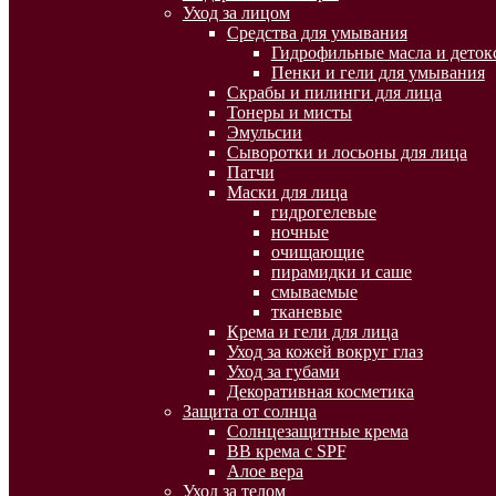
Уход за лицом
Средства для умывания
Гидрофильные масла и деток
Пенки и гели для умывания
Скрабы и пилинги для лица
Тонеры и мисты
Эмульсии
Сыворотки и лосьоны для лица
Патчи
Маски для лица
гидрогелевые
ночные
очищающие
пирамидки и саше
смываемые
тканевые
Крема и гели для лица
Уход за кожей вокруг глаз
Уход за губами
Декоративная косметика
Защита от солнца
Солнцезащитные крема
BB крема с SPF
Алое вера
Уход за телом