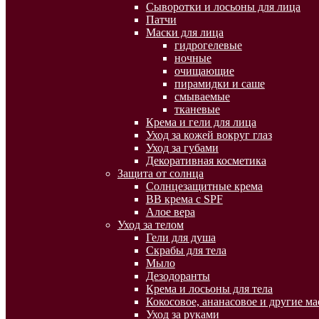
Сыворотки и лосьоны для лица
Патчи
Маски для лица
гидрогелевые
ночные
очищающие
пирамидки и саше
смываемые
тканевые
Крема и гели для лица
Уход за кожей вокруг глаз
Уход за губами
Декоративная косметика
Защита от солнца
Солнцезащитные крема
BB крема с SPF
Алое вера
Уход за телом
Гели для душа
Скрабы для тела
Мыло
Дезодоранты
Крема и лосьоны для тела
Кокосовое, ананасовое и другие ма
Уход за руками