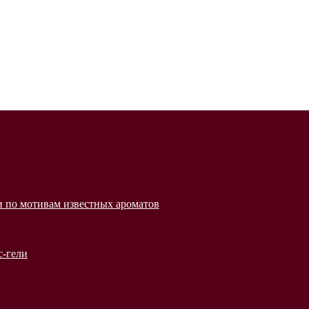
 по мотивам известных ароматов
с-гели