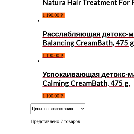
Natura Hair Treatment For P
1 190.00
Р
Расслабляющая детокс-мас
Balancing CreamBath, 475 g
1 190.00
Р
Успокаивающая детокс-мас
Calming CreamBath, 475 g.
1 190.00
Р
Представлено 7 товаров