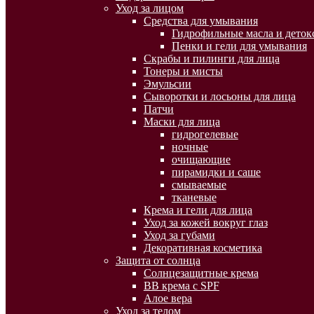
Уход за лицом
Средства для умывания
Гидрофильные масла и деток
Пенки и гели для умывания
Скрабы и пилинги для лица
Тонеры и мисты
Эмульсии
Сыворотки и лосьоны для лица
Патчи
Маски для лица
гидрогелевые
ночные
очищающие
пирамидки и саше
смываемые
тканевые
Крема и гели для лица
Уход за кожей вокруг глаз
Уход за губами
Декоративная косметика
Защита от солнца
Солнцезащитные крема
BB крема с SPF
Алое вера
Уход за телом