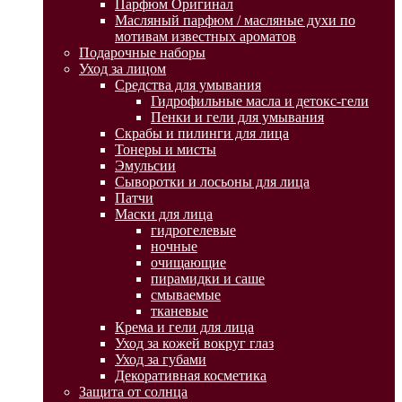
Парфюм Оригинал
Масляный парфюм / масляные духи по
мотивам известных ароматов
Подарочные наборы
Уход за лицом
Средства для умывания
Гидрофильные масла и детокс-гели
Пенки и гели для умывания
Скрабы и пилинги для лица
Тонеры и мисты
Эмульсии
Сыворотки и лосьоны для лица
Патчи
Маски для лица
гидрогелевые
ночные
очищающие
пирамидки и саше
смываемые
тканевые
Крема и гели для лица
Уход за кожей вокруг глаз
Уход за губами
Декоративная косметика
Защита от солнца