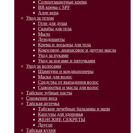
Солнцезащитные крема
BB крема с SPF
Алое вера
Уход за телом
Гели для душа
Скрабы для тела
Мыло
Дезодоранты
Крема и лосьоны для тела
Кокосовое, ананасовое и другие масла
Уход за руками
Уход за ногами и пяточками
Уход за волосами
Шампуни и кондиционеры
Маски для волос
Средства от выпадения волос
Сыворотки и масла для волос
Тайские зубные пасты
Снижение веса
Тайская аптечка
Тайские лечебные бальзамы и мази
Капсулы для здоровья
ЖЕНСКИЕ СЕКРЕТЫ
Другое
Тайская кухня