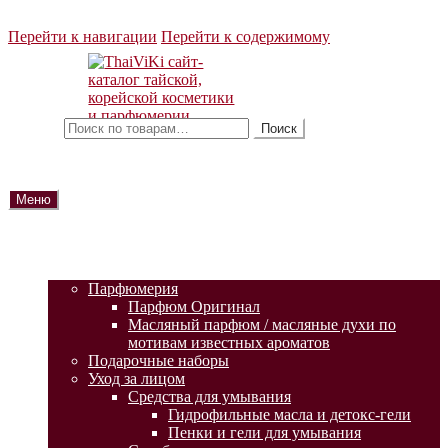
Перейти к навигации
Перейти к содержимому
Искать:
Поиск
Меню
ГЛАВНАЯ
АКЦИИ
КАТАЛОГ ТОВАРОВ
Парфюмерия
Парфюм Оригинал
Масляный парфюм / масляные духи по
мотивам известных ароматов
Подарочные наборы
Уход за лицом
Средства для умывания
Гидрофильные масла и детокс-гели
Пенки и гели для умывания