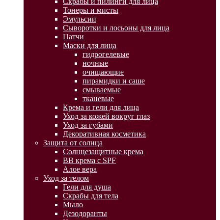
Скрабы и пилинги для лица
Тонеры и мисты
Эмульсии
Сыворотки и лосьоны для лица
Патчи
Маски для лица
гидрогелевые
ночные
очищающие
пирамидки и саше
смываемые
тканевые
Крема и гели для лица
Уход за кожей вокруг глаз
Уход за губами
Декоративная косметика
Защита от солнца
Солнцезащитные крема
BB крема с SPF
Алое вера
Уход за телом
Гели для душа
Скрабы для тела
Мыло
Дезодоранты