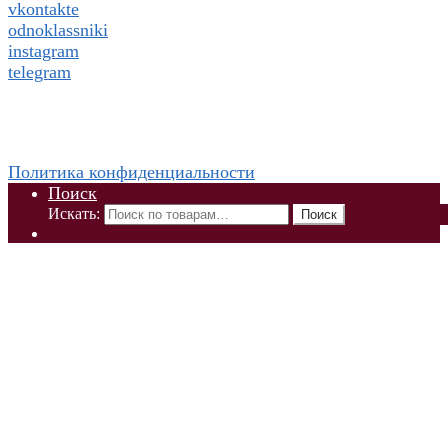
vkontakte
odnoklassniki
instagram
telegram
WhatsApp +79832509455 Елена
ThaiViKi сайт-каталог тайской, корейской косметики и
парфюмерии
Политика конфиденциальности
Поиск
Искать:
Поиск