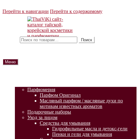
Перейти к навигации
Перейти к содержимому
Искать:
Поиск
Меню
ГЛАВНАЯ
АКЦИИ
КАТАЛОГ ТОВАРОВ
Парфюмерия
Парфюм Оригинал
Масляный парфюм / масляные духи по
мотивам известных ароматов
Подарочные наборы
Уход за лицом
Средства для умывания
Гидрофильные масла и детокс-гели
Пенки и гели для умывания