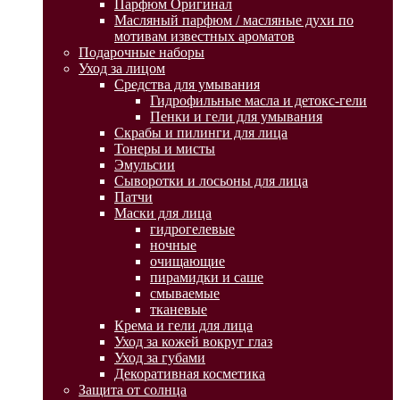
Парфюм Оригинал
Масляный парфюм / масляные духи по
мотивам известных ароматов
Подарочные наборы
Уход за лицом
Средства для умывания
Гидрофильные масла и детокс-гели
Пенки и гели для умывания
Скрабы и пилинги для лица
Тонеры и мисты
Эмульсии
Сыворотки и лосьоны для лица
Патчи
Маски для лица
гидрогелевые
ночные
очищающие
пирамидки и саше
смываемые
тканевые
Крема и гели для лица
Уход за кожей вокруг глаз
Уход за губами
Декоративная косметика
Защита от солнца