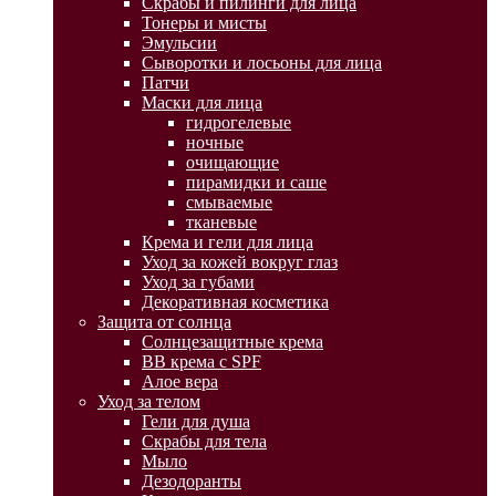
Скрабы и пилинги для лица
Тонеры и мисты
Эмульсии
Сыворотки и лосьоны для лица
Патчи
Маски для лица
гидрогелевые
ночные
очищающие
пирамидки и саше
смываемые
тканевые
Крема и гели для лица
Уход за кожей вокруг глаз
Уход за губами
Декоративная косметика
Защита от солнца
Солнцезащитные крема
BB крема с SPF
Алое вера
Уход за телом
Гели для душа
Скрабы для тела
Мыло
Дезодоранты