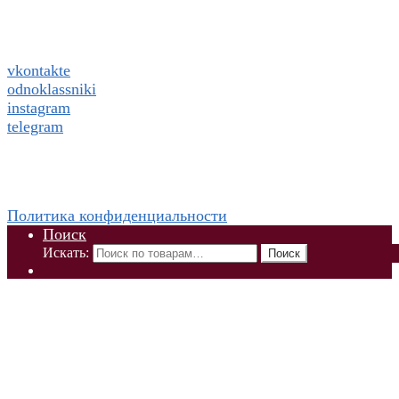
Подписаться на ThaiVIKI.ru в
социальных сетях
vkontakte
odnoklassniki
instagram
telegram
WhatsApp +79832509455 Елена
ThaiViKi сайт-каталог тайской, корейской косметики и
парфюмерии
Политика конфиденциальности
Поиск
Искать:
Поиск