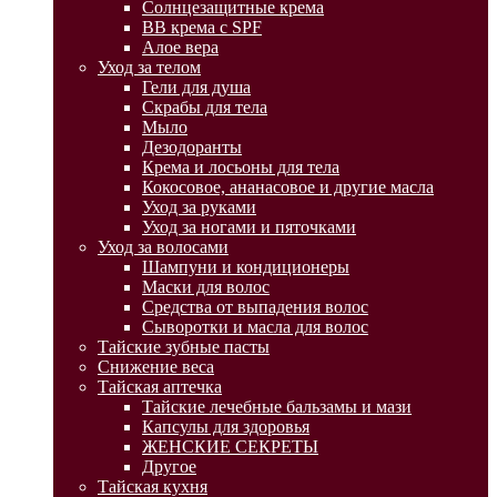
Солнцезащитные крема
BB крема с SPF
Алое вера
Уход за телом
Гели для душа
Скрабы для тела
Мыло
Дезодоранты
Крема и лосьоны для тела
Кокосовое, ананасовое и другие масла
Уход за руками
Уход за ногами и пяточками
Уход за волосами
Шампуни и кондиционеры
Маски для волос
Средства от выпадения волос
Сыворотки и масла для волос
Тайские зубные пасты
Снижение веса
Тайская аптечка
Тайские лечебные бальзамы и мази
Капсулы для здоровья
ЖЕНСКИЕ СЕКРЕТЫ
Другое
Тайская кухня