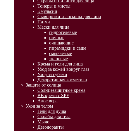
Скрабы и пилинги для лица
Тонеры и мисты
Эмульсии
Сыворотки и лосьоны для лица
Патчи
Маски для лица
гидрогелевые
ночные
очищающие
пирамидки и саше
смываемые
тканевые
Крема и гели для лица
Уход за кожей вокруг глаз
Уход за губами
Декоративная косметика
Защита от солнца
Солнцезащитные крема
BB крема с SPF
Алое вера
Уход за телом
Гели для душа
Скрабы для тела
Мыло
Дезодоранты