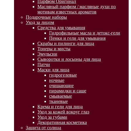
Парфюм Оригинал
Масляный парфюм / масляные духи по
мотивам известных ароматов
Подарочные наборы
Уход за лицом
Средства для умывания
Гидрофильные масла и детокс-гели
Пенки и гели для умывания
Скрабы и пилинги для лица
Тонеры и мисты
Эмульсии
Сыворотки и лосьоны для лица
Патчи
Маски для лица
гидрогелевые
ночные
очищающие
пирамидки и саше
смываемые
тканевые
Крема и гели для лица
Уход за кожей вокруг глаз
Уход за губами
Декоративная косметика
Защита от солнца