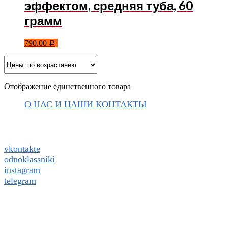
эффектом, средняя туба, 60
грамм
790.00
Р
Отображение единственного товара
О НАС И НАШИ КОНТАКТЫ
Подписаться на ThaiVIKI.ru в
социальных сетях
vkontakte
odnoklassniki
instagram
telegram
WhatsApp +79832509455 Елена
ThaiViKi сайт-каталог тайской, корейской косметики и
парфюмерии