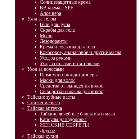
Солнцезащитные крема
BB крема с SPF
Алое вера
Уход за телом
Гели для душа
Скрабы для тела
Мыло
Дезодоранты
Крема и лосьоны для тела
Кокосовое, ананасовое и другие масла
Уход за руками
Уход за ногами и пяточками
Уход за волосами
Шампуни и кондиционеры
Маски для волос
Средства от выпадения волос
Сыворотки и масла для волос
Тайские зубные пасты
Снижение веса
Тайская аптечка
Тайские лечебные бальзамы и мази
Капсулы для здоровья
ЖЕНСКИЕ СЕКРЕТЫ
Другое
Тайская кухня