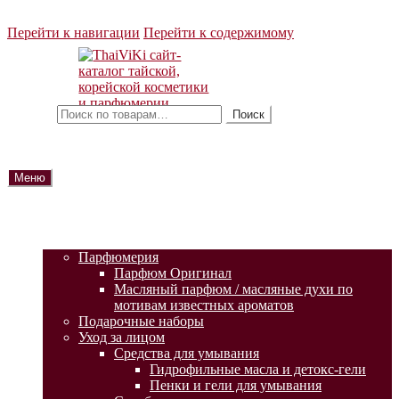
Перейти к навигации
Перейти к содержимому
Искать:
Поиск
Меню
ГЛАВНАЯ
АКЦИИ
КАТАЛОГ ТОВАРОВ
Парфюмерия
Парфюм Оригинал
Масляный парфюм / масляные духи по
мотивам известных ароматов
Подарочные наборы
Уход за лицом
Средства для умывания
Гидрофильные масла и детокс-гели
Пенки и гели для умывания