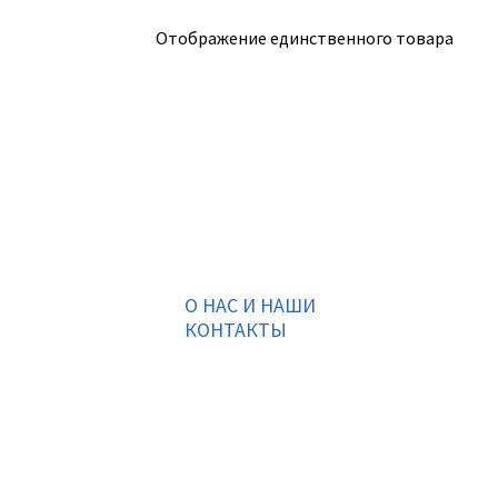
Отображение единственного товара
О НАС И НАШИ
КОНТАКТЫ
Подписаться на ThaiVIKI.ru в
социальных сетях