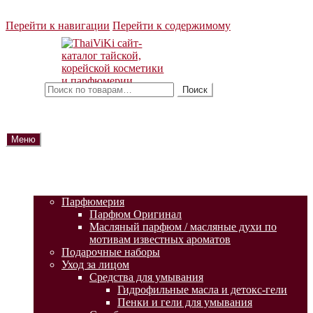
Перейти к навигации
Перейти к содержимому
Искать:
Поиск
Меню
ГЛАВНАЯ
АКЦИИ
КАТАЛОГ ТОВАРОВ
Парфюмерия
Парфюм Оригинал
Масляный парфюм / масляные духи по
мотивам известных ароматов
Подарочные наборы
Уход за лицом
Средства для умывания
Гидрофильные масла и детокс-гели
Пенки и гели для умывания