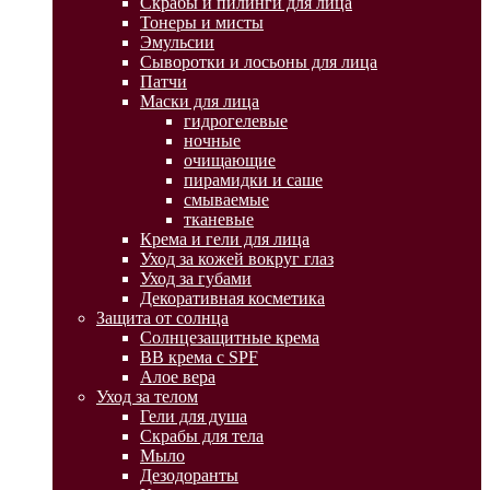
Скрабы и пилинги для лица
Тонеры и мисты
Эмульсии
Сыворотки и лосьоны для лица
Патчи
Маски для лица
гидрогелевые
ночные
очищающие
пирамидки и саше
смываемые
тканевые
Крема и гели для лица
Уход за кожей вокруг глаз
Уход за губами
Декоративная косметика
Защита от солнца
Солнцезащитные крема
BB крема с SPF
Алое вера
Уход за телом
Гели для душа
Скрабы для тела
Мыло
Дезодоранты