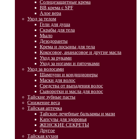
Солнцезащитные крема
BB крема с SPF
Алое вера
Уход за телом
Гели для душа
Скрабы для тела
Мыло
Дезодоранты
Крема и лосьоны для тела
Кокосовое, ананасовое и другие масла
Уход за руками
Уход за ногами и пяточками
Уход за волосами
Шампуни и кондиционеры
Маски для волос
Средства от выпадения волос
Сыворотки и масла для волос
Тайские зубные пасты
Снижение веса
Тайская аптечка
Тайские лечебные бальзамы и мази
Капсулы для здоровья
ЖЕНСКИЕ СЕКРЕТЫ
Другое
Тайская кухня