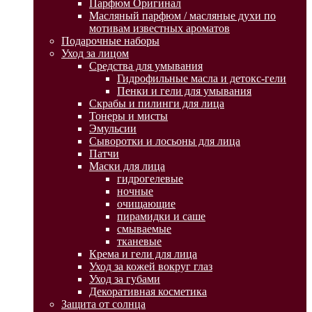
Парфюм Оригинал
Масляный парфюм / масляные духи по
мотивам известных ароматов
Подарочные наборы
Уход за лицом
Средства для умывания
Гидрофильные масла и детокс-гели
Пенки и гели для умывания
Скрабы и пилинги для лица
Тонеры и мисты
Эмульсии
Сыворотки и лосьоны для лица
Патчи
Маски для лица
гидрогелевые
ночные
очищающие
пирамидки и саше
смываемые
тканевые
Крема и гели для лица
Уход за кожей вокруг глаз
Уход за губами
Декоративная косметика
Защита от солнца