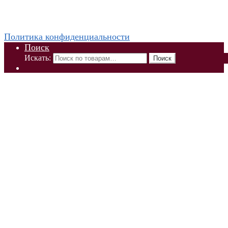
WhatsApp +79832509455 Елена
ThaiViKi сайт-каталог тайской, корейской косметики и
парфюмерии
Политика конфиденциальности
Поиск
Искать:
Поиск