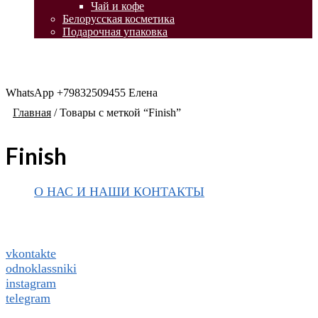
Чай и кофе
Белорусская косметика
Подарочная упаковка
WhatsApp +79832509455 Елена
Главная
/
Товары с меткой “Finish”
Finish
О НАС И НАШИ КОНТАКТЫ
Подписаться на ThaiVIKI.ru в
социальных сетях
vkontakte
odnoklassniki
instagram
telegram