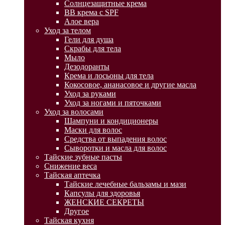
Солнцезащитные крема
BB крема с SPF
Алое вера
Уход за телом
Гели для душа
Скрабы для тела
Мыло
Дезодоранты
Крема и лосьоны для тела
Кокосовое, ананасовое и другие масла
Уход за руками
Уход за ногами и пяточками
Уход за волосами
Шампуни и кондиционеры
Маски для волос
Средства от выпадения волос
Сыворотки и масла для волос
Тайские зубные пасты
Снижение веса
Тайская аптечка
Тайские лечебные бальзамы и мази
Капсулы для здоровья
ЖЕНСКИЕ СЕКРЕТЫ
Другое
Тайская кухня