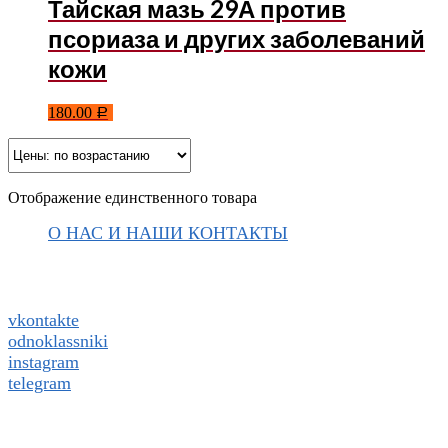
Тайская мазь 29А против
псориаза и других заболеваний
кожи
180.00
Р
Отображение единственного товара
О НАС И НАШИ КОНТАКТЫ
Подписаться на ThaiVIKI.ru в
социальных сетях
vkontakte
odnoklassniki
instagram
telegram
WhatsApp +79832509455 Елена
ThaiViKi сайт-каталог тайской, корейской косметики и