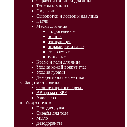
Скрабы и пилинги для лица
Тонеры и мисты
Эмульсии
Сыворотки и лосьоны для лица
Патчи
Маски для лица
гидрогелевые
ночные
очищающие
пирамидки и саше
смываемые
тканевые
Крема и гели для лица
Уход за кожей вокруг глаз
Уход за губами
Декоративная косметика
Защита от солнца
Солнцезащитные крема
BB крема с SPF
Алое вера
Уход за телом
Гели для душа
Скрабы для тела
Мыло
Дезодоранты