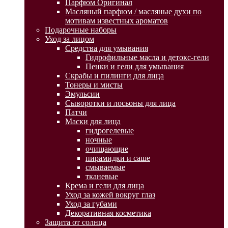
Парфюм Оригинал
Масляный парфюм / масляные духи по
мотивам известных ароматов
Подарочные наборы
Уход за лицом
Средства для умывания
Гидрофильные масла и детокс-гели
Пенки и гели для умывания
Скрабы и пилинги для лица
Тонеры и мисты
Эмульсии
Сыворотки и лосьоны для лица
Патчи
Маски для лица
гидрогелевые
ночные
очищающие
пирамидки и саше
смываемые
тканевые
Крема и гели для лица
Уход за кожей вокруг глаз
Уход за губами
Декоративная косметика
Защита от солнца