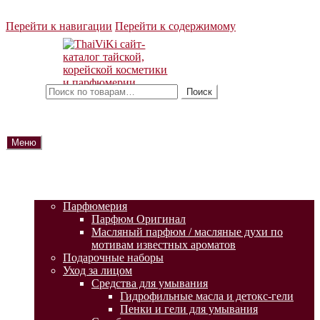
Перейти к навигации
Перейти к содержимому
Искать:
Поиск
Меню
ГЛАВНАЯ
АКЦИИ
КАТАЛОГ ТОВАРОВ
Парфюмерия
Парфюм Оригинал
Масляный парфюм / масляные духи по
мотивам известных ароматов
Подарочные наборы
Уход за лицом
Средства для умывания
Гидрофильные масла и детокс-гели
Пенки и гели для умывания