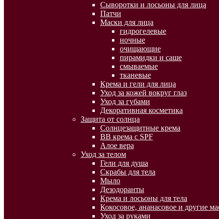
Сыворотки и лосьоны для лица
Патчи
Маски для лица
гидрогелевые
ночные
очищающие
пирамидки и саше
смываемые
тканевые
Крема и гели для лица
Уход за кожей вокруг глаз
Уход за губами
Декоративная косметика
Защита от солнца
Солнцезащитные крема
BB крема с SPF
Алое вера
Уход за телом
Гели для душа
Скрабы для тела
Мыло
Дезодоранты
Крема и лосьоны для тела
Кокосовое, ананасовое и другие ма
Уход за руками