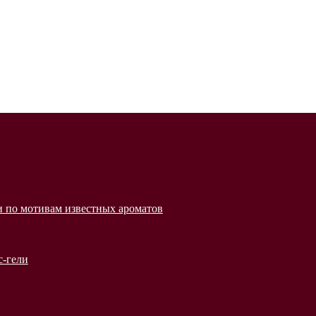
 по мотивам известных ароматов
с-гели