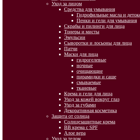
Уход за лицом
Средства для умывания
Гидрофильные масла и деток
Пенки и гели для умывания
Скрабы и пилинги для лица
Тонеры и мисты
Эмульсии
Сыворотки и лосьоны для лица
Патчи
Маски для лица
гидрогелевые
ночные
очищающие
пирамидки и саше
смываемые
тканевые
Крема и гели для лица
Уход за кожей вокруг глаз
Уход за губами
Декоративная косметика
Защита от солнца
Солнцезащитные крема
BB крема с SPF
Алое вера
Уход за телом