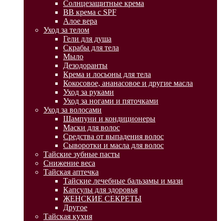
Солнцезащитные крема
BB крема с SPF
Алое вера
Уход за телом
Гели для душа
Скрабы для тела
Мыло
Дезодоранты
Крема и лосьоны для тела
Кокосовое, ананасовое и другие масла
Уход за руками
Уход за ногами и пяточками
Уход за волосами
Шампуни и кондиционеры
Маски для волос
Средства от выпадения волос
Сыворотки и масла для волос
Тайские зубные пасты
Снижение веса
Тайская аптечка
Тайские лечебные бальзамы и мази
Капсулы для здоровья
ЖЕНСКИЕ СЕКРЕТЫ
Другое
Тайская кухня