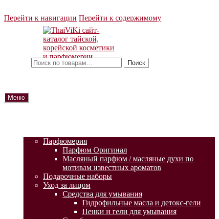
Перейти к навигации
Перейти к содержимому
Искать:
Поиск
Меню
ГЛАВНАЯ
АКЦИИ
КАТАЛОГ ТОВАРОВ
Парфюмерия
Парфюм Оригинал
Масляный парфюм / масляные духи по
мотивам известных ароматов
Подарочные наборы
Уход за лицом
Средства для умывания
Гидрофильные масла и детокс-гели
Пенки и гели для умывания