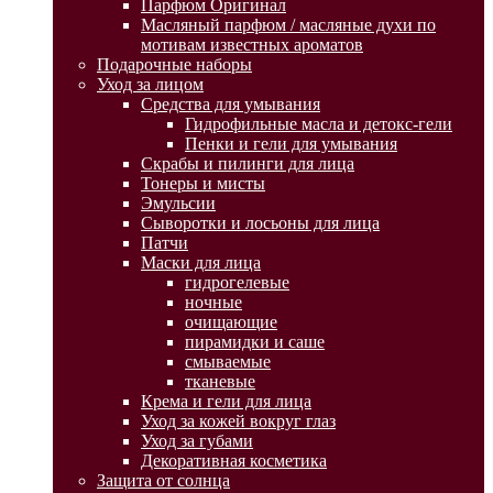
Парфюм Оригинал
Масляный парфюм / масляные духи по
мотивам известных ароматов
Подарочные наборы
Уход за лицом
Средства для умывания
Гидрофильные масла и детокс-гели
Пенки и гели для умывания
Скрабы и пилинги для лица
Тонеры и мисты
Эмульсии
Сыворотки и лосьоны для лица
Патчи
Маски для лица
гидрогелевые
ночные
очищающие
пирамидки и саше
смываемые
тканевые
Крема и гели для лица
Уход за кожей вокруг глаз
Уход за губами
Декоративная косметика
Защита от солнца