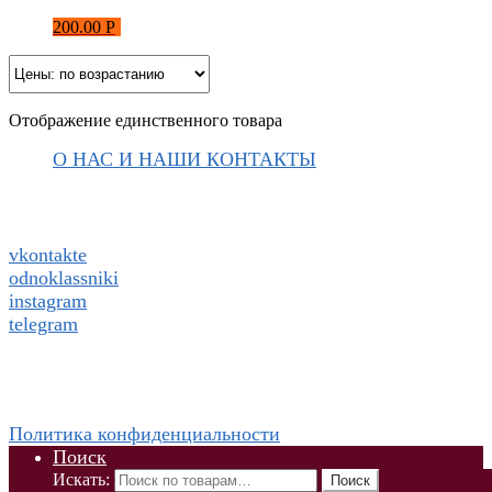
200.00
Р
Отображение единственного товара
О НАС И НАШИ КОНТАКТЫ
Подписаться на ThaiVIKI.ru в
социальных сетях
vkontakte
odnoklassniki
instagram
telegram
WhatsApp +79832509455 Елена
ThaiViKi сайт-каталог тайской, корейской косметики и
парфюмерии
Политика конфиденциальности
Поиск
Искать:
Поиск