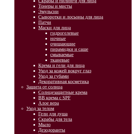
Скрабы и пилинги для лица
Тонеры и мисты
Эмульсии
Сыворотки и лосьоны для лица
Патчи
Маски для лица
гидрогелевые
ночные
очищающие
пирамидки и саше
смываемые
тканевые
Крема и гели для лица
Уход за кожей вокруг глаз
Уход за губами
Декоративная косметика
Защита от солнца
Солнцезащитные крема
BB крема с SPF
Алое вера
Уход за телом
Гели для душа
Скрабы для тела
Мыло
Дезодоранты