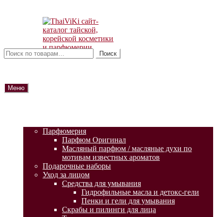
Перейти
Перейти
к
к
навигации
содержимому
Искать:
Поиск
Меню
ГЛАВНАЯ
АКЦИИ
КАТАЛОГ ТОВАРОВ
Парфюмерия
Парфюм Оригинал
Масляный парфюм / масляные духи по
мотивам известных ароматов
Подарочные наборы
Уход за лицом
Средства для умывания
Гидрофильные масла и детокс-гели
Пенки и гели для умывания
Скрабы и пилинги для лица