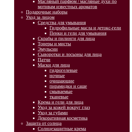
Масляный парфюм / масляные духи по
мотивам известных ароматов
Подарочные наборы
Уход за лицом
Средства для умывания
Гидрофильные масла и детокс-гели
Пенки и гели для умывания
Скрабы и пилинги для лица
Тонеры и мисты
Эмульсии
Сыворотки и лосьоны для лица
Патчи
Маски для лица
гидрогелевые
ночные
очищающие
пирамидки и саше
смываемые
тканевые
Крема и гели для лица
Уход за кожей вокруг глаз
Уход за губами
Декоративная косметика
Защита от солнца
Солнцезащитные крема