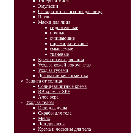
Тонеры и мисты
Эмульсии
Сыворотки и лосьоны для лица
Патчи
Маски для лица
гидрогелевые
ночные
очищающие
пирамидки и саше
смываемые
тканевые
Крема и гели для лица
Уход за кожей вокруг глаз
Уход за губами
Декоративная косметика
Защита от солнца
Солнцезащитные крема
BB крема с SPF
Алое вера
Уход за телом
Гели для душа
Скрабы для тела
Мыло
Дезодоранты
Крема и лосьоны для тела