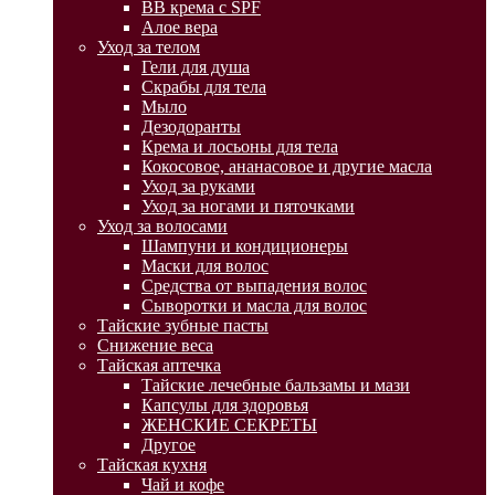
BB крема с SPF
Алое вера
Уход за телом
Гели для душа
Скрабы для тела
Мыло
Дезодоранты
Крема и лосьоны для тела
Кокосовое, ананасовое и другие масла
Уход за руками
Уход за ногами и пяточками
Уход за волосами
Шампуни и кондиционеры
Маски для волос
Средства от выпадения волос
Сыворотки и масла для волос
Тайские зубные пасты
Снижение веса
Тайская аптечка
Тайские лечебные бальзамы и мази
Капсулы для здоровья
ЖЕНСКИЕ СЕКРЕТЫ
Другое
Тайская кухня
Чай и кофе