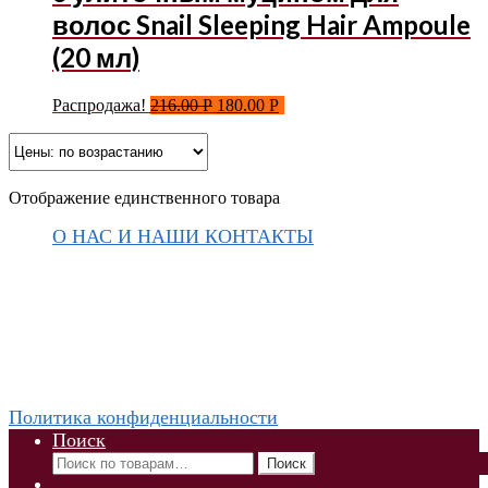
волос Snail Sleeping Hair Ampoule
(20 мл)
Распродажа!
216.00
Р
180.00
Р
Отображение единственного товара
О НАС И НАШИ КОНТАКТЫ
Подписаться на ThaiVIKI.ru в
социальных сетях
vkontakte
odnoklassniki
instagram
telegram
WhatsApp +79832509455 Елена
ThaiViKi сайт-каталог тайской, корейской косметики и
парфюмерии
Политика конфиденциальности
Поиск
Искать:
Поиск