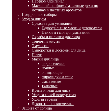
Парфюм Оригинал
Масляный парфюм / масляные духи по
мотивам известных ароматов
Подарочные наборы
Уход за лицом
Средства для умывания
Гидрофильные масла и детокс-гели
Пенки и гели для умывания
Скрабы и пилинги для лица
Тонеры и мисты
Эмульсии
Сыворотки и лосьоны для лица
Патчи
Маски для лица
гидрогелевые
ночные
очищающие
пирамидки и саше
смываемые
тканевые
Крема и гели для лица
Уход за кожей вокруг глаз
Уход за губами
Декоративная косметика
Защита от солнца