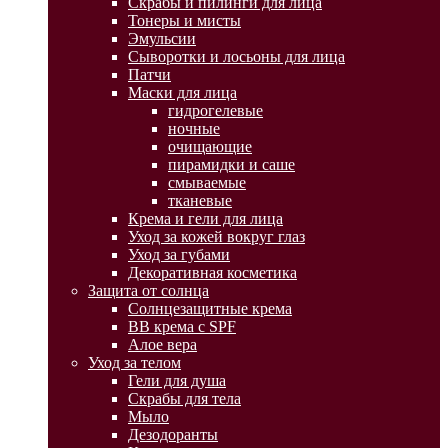
Скрабы и пилинги для лица
Тонеры и мисты
Эмульсии
Сыворотки и лосьоны для лица
Патчи
Маски для лица
гидрогелевые
ночные
очищающие
пирамидки и саше
смываемые
тканевые
Крема и гели для лица
Уход за кожей вокруг глаз
Уход за губами
Декоративная косметика
Защита от солнца
Солнцезащитные крема
BB крема с SPF
Алое вера
Уход за телом
Гели для душа
Скрабы для тела
Мыло
Дезодоранты