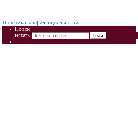
WhatsApp +79832509455 Елена
ThaiViKi сайт-каталог тайской, корейской косметики и
парфюмерии
Политика конфиденциальности
Поиск
Искать:
Поиск