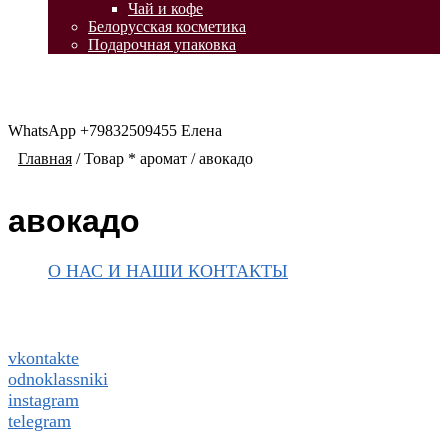
Чай и кофе
Белорусская косметика
Подарочная упаковка
WhatsApp +79832509455 Елена
Главная
/
Товар * аромат
/
авокадо
авокадо
О НАС И НАШИ КОНТАКТЫ
Подписаться на ThaiVIKI.ru в
социальных сетях
vkontakte
odnoklassniki
instagram
telegram