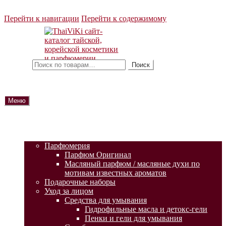
Перейти к навигации
Перейти к содержимому
Искать:
Поиск
Меню
ГЛАВНАЯ
АКЦИИ
КАТАЛОГ ТОВАРОВ
Парфюмерия
Парфюм Оригинал
Масляный парфюм / масляные духи по
мотивам известных ароматов
Подарочные наборы
Уход за лицом
Средства для умывания
Гидрофильные масла и детокс-гели
Пенки и гели для умывания