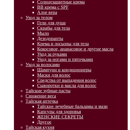
Солнцезащитные крема
BB крема с SPF
Алое вера
Уход за телом
Гели для душа
Скрабы для тела
Мыло
Дезодоранты
Крема и лосьоны для тела
Кокосовое, ананасовое и другие масла
Уход за руками
Уход за ногами и пяточками
Уход за волосами
Шампуни и кондиционеры
Маски для волос
Средства от выпадения волос
Сыворотки и масла для волос
Тайские зубные пасты
Снижение веса
Тайская аптечка
Тайские лечебные бальзамы и мази
Капсулы для здоровья
ЖЕНСКИЕ СЕКРЕТЫ
Другое
Тайская кухня